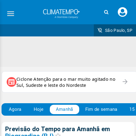
Faç
seu
logi
São Paulo, SP
Ciclone Atenção para o mar muito agitado no
arrow_forward
newspaper
Sul, Sudeste e leste do Nordeste
Agora
Hoje
Amanhã
Fim de semana
15 
Previsão do Tempo para Amanhã
em