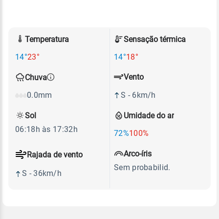
Temperatura
Sensação térmica
14°
23°
14°
18°
Vento
Chuva
S - 6km/h
0.0mm
Sol
Umidade do ar
06:18h às 17:32h
72%
100%
Arco-íris
Rajada de vento
Sem probabilid.
S - 36km/h