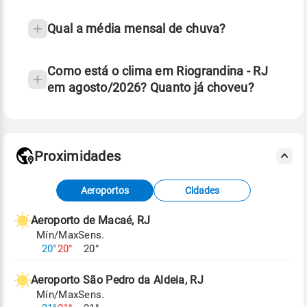
Qual a média mensal de chuva?
Como está o clima em Riograndina - RJ
em agosto/2026? Quanto já choveu?
Fonte: 30 anos de dados de reanálise ERA5.
Proximidades
Fonte: dados combinados de estações
Aeroportos
Cidades
meteorológicas e satélite do Centro de Previsão
de Tempo e Estudos Climáticos (CPTEC).
Aeroporto de Macaé, RJ
Mín/Max
Sens.
Para obter mais informações sobre os dados
20°
20°
20°
climáticos,
clique aqui.
Aeroporto São Pedro da Aldeia, RJ
Mín/Max
Sens.