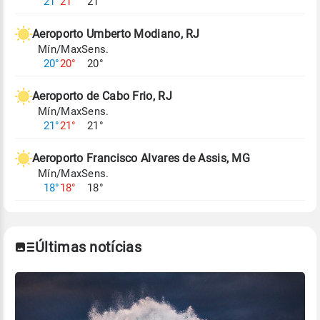
21°
21°
21°
Aeroporto Umberto Modiano, RJ
Mín/Max
Sens.
20°
20°
20°
Aeroporto de Cabo Frio, RJ
Mín/Max
Sens.
21°
21°
21°
Aeroporto Francisco Alvares de Assis, MG
Mín/Max
Sens.
18°
18°
18°
Últimas notícias