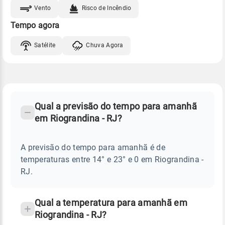
Vento
Risco de Incêndio
Tempo agora
Satélite
Chuva Agora
FAQ
CLIMA,
PREVISÃO
Qual a previsão do tempo para amanhã
-
DO
em Riograndina - RJ?
TEMPO
Perguntas
AMANHÃ
E
frequentes
NOTÍCIAS
EM
A previsão do tempo para amanhã é de
sobre
RIOGRANDINA
temperaturas entre 14° e 23° e 0 em Riograndina -
-
chuva
RJ
RJ.
e
temperatura
Qual a temperatura para amanhã em
Riograndina - RJ?