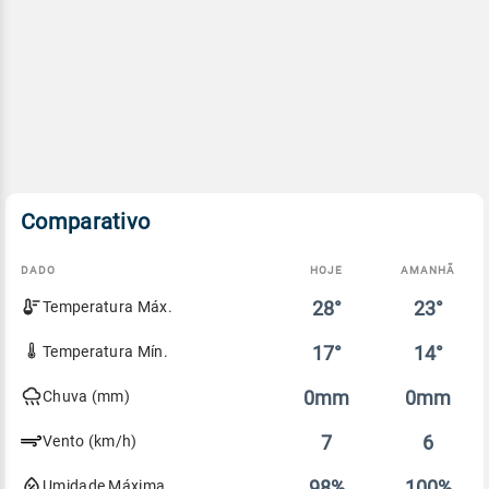
Comparativo
DADO
HOJE
AMANHÃ
Comparativo
28°
23°
Temperatura Máx.
entre
a
previsão
17°
14°
Temperatura Mín.
de
hoje
0mm
0mm
Chuva (mm)
e
amanhã
7
6
Vento (km/h)
98%
100%
Umidade Máxima