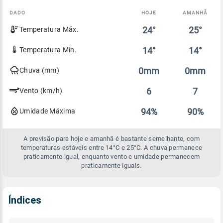
DADO
HOJE
AMANHÃ
Comparativo
24°
25°
Temperatura Máx.
entre
a
previsão
14°
14°
Temperatura Mín.
de
hoje
0mm
0mm
Chuva (mm)
e
amanhã
6
7
Vento (km/h)
94%
90%
Umidade Máxima
A previsão para hoje e amanhã é bastante semelhante, com
temperaturas estáveis entre 14°C e 25°C. A chuva permanece
praticamente igual, enquanto vento e umidade permanecem
praticamente iguais.
Índices