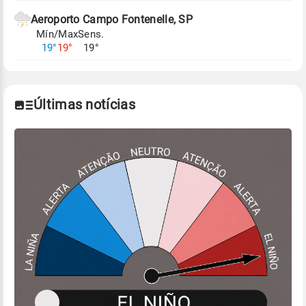
Aeroporto Campo Fontenelle, SP
Mín/Max
Sens.
19°
19°
19°
Últimas notícias