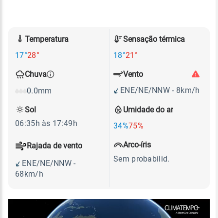
Temperatura
Sensação térmica
17°
28°
18°
21°
Vento
Chuva
ENE/NE/NNW - 8km/h
0.0mm
Sol
Umidade do ar
06:35h às 17:49h
34%
75%
Arco-íris
Rajada de vento
Sem probabilid.
ENE/NE/NNW -
68km/h