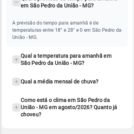
-
DO
em São Pedro da União - MG?
TEMPO
Perguntas
AMANHÃ
E
frequentes
NOTÍCIAS
EM
A previsão do tempo para amanhã é de
sobre
SÃO
temperaturas entre 18° e 28° e 0 em São Pedro da
PEDRO
chuva
DA
União - MG.
UNIÃO
e
-
temperatura
MG
Qual a temperatura para amanhã em
São Pedro da União - MG?
Qual a média mensal de chuva?
Como está o clima em São Pedro da
União - MG em agosto/2026? Quanto já
choveu?
Fonte: 30 anos de dados de reanálise ERA5.