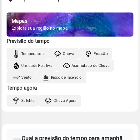
Mapas
Explore sua região no mapa
Previsão do tempo
Temperatura
Chuva
Pressão
Umidade Relativa
Acumulado de Chuva
Vento
Risco de Incêndio
Tempo agora
Satélite
Chuva Agora
FAQ
CLIMA,
PREVISÃO
Qual a previsão do tempo para amanhã