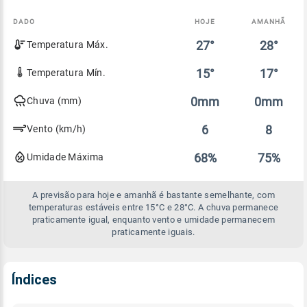
DADO
HOJE
AMANHÃ
Comparativo
27°
28°
Temperatura Máx.
entre
a
previsão
15°
17°
Temperatura Mín.
de
hoje
0mm
0mm
Chuva (mm)
e
amanhã
6
8
Vento (km/h)
68%
75%
Umidade Máxima
A previsão para hoje e amanhã é bastante semelhante, com
temperaturas estáveis entre 15°C e 28°C. A chuva permanece
praticamente igual, enquanto vento e umidade permanecem
praticamente iguais.
Índices