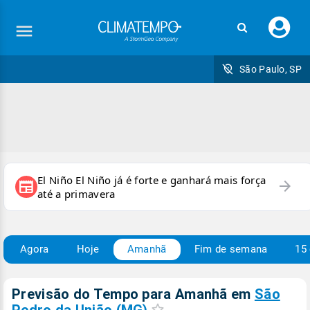
Faç
seu
logi
São Paulo, SP
El Niño El Niño já é forte e ganhará mais força
arrow_forward
newspaper
até a primavera
Agora
Hoje
Amanhã
Fim de semana
15 
Previsão do Tempo para Amanhã
em
São