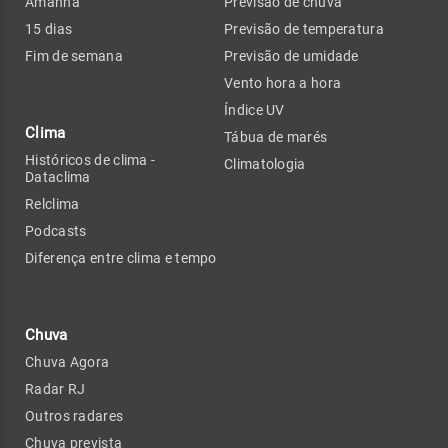
Amanhã
Previsão de chuva
15 dias
Previsão de temperatura
Fim de semana
Previsão de umidade
Vento hora a hora
Índice UV
Clima
Tábua de marés
Históricos de clima -
Climatologia
Dataclima
Relclima
Podcasts
Diferença entre clima e tempo
Chuva
Chuva Agora
Radar RJ
Outros radares
Chuva prevista