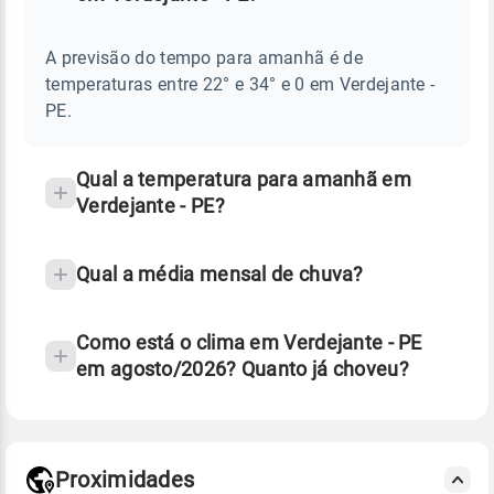
Perguntas
AMANHÃ
E
frequentes
NOTÍCIAS
EM
A previsão do tempo para amanhã é de
sobre
VERDEJANTE
temperaturas entre 22° e 34° e 0 em Verdejante -
-
chuva
PE
PE.
e
temperatura
Qual a temperatura para amanhã em
Verdejante - PE?
Qual a média mensal de chuva?
Como está o clima em Verdejante - PE
em agosto/2026? Quanto já choveu?
Fonte: 30 anos de dados de reanálise ERA5.
Proximidades