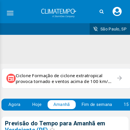
Faç
seu
logi
São Paulo, SP
Ciclone Formação de ciclone extratropical
arrow_forward
newspaper
provoca tornado e ventos acima de 100 km/h
no RS
Agora
Hoje
Amanhã
Fim de semana
15 
Previsão do Tempo para Amanhã
em