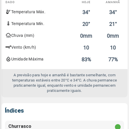
DADO
HOJE
AMANHÃ
Comparativo
34°
34°
Temperatura Máx.
entre
a
previsão
20°
21°
Temperatura Mín.
de
hoje
0mm
0mm
Chuva (mm)
e
amanhã
10
10
Vento (km/h)
83%
77%
Umidade Máxima
A previsão para hoje e amanhã é bastante semelhante, com
temperaturas estáveis entre 20°C e 34°C. A chuva permanece
praticamente igual, enquanto vento e umidade permanecem
praticamente iguais.
Índices
Churrasco