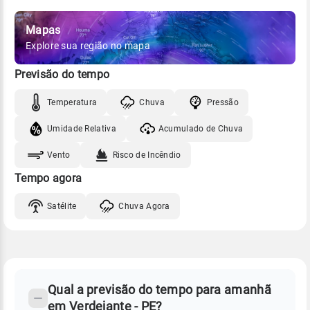
Mapas
Explore sua região no mapa
Previsão do tempo
Temperatura
Chuva
Pressão
Umidade Relativa
Acumulado de Chuva
Vento
Risco de Incêndio
Tempo agora
Satélite
Chuva Agora
FAQ
CLIMA,
PREVISÃO
Qual a previsão do tempo para amanhã
-
DO
em Verdejante - PE?
TEMPO