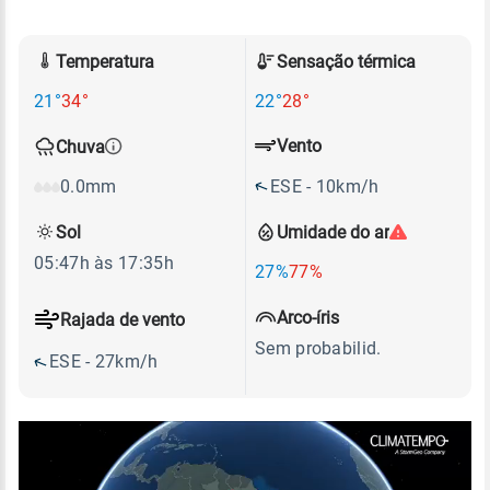
Temperatura
Sensação térmica
21°
34°
22°
28°
Vento
Chuva
ESE - 10km/h
0.0mm
Sol
Umidade do ar
05:47h às 17:35h
27%
77%
Arco-íris
Rajada de vento
Sem probabilid.
ESE - 27km/h