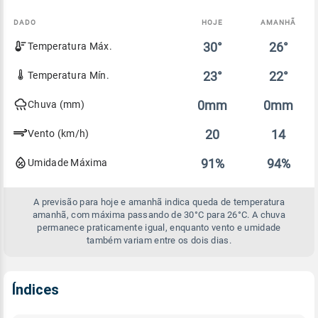
DADO
HOJE
AMANHÃ
Comparativo
30°
26°
Temperatura Máx.
entre
a
previsão
23°
22°
Temperatura Mín.
de
hoje
0mm
0mm
Chuva (mm)
e
amanhã
20
14
Vento (km/h)
91%
94%
Umidade Máxima
A previsão para hoje e amanhã indica queda de temperatura
amanhã, com máxima passando de 30°C para 26°C. A chuva
permanece praticamente igual, enquanto vento e umidade
também variam entre os dois dias.
Índices