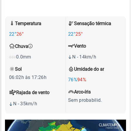
Temperatura
Sensação térmica
22°
26°
22°
25°
Vento
Chuva
N - 14km/h
0.0mm
Sol
Umidade do ar
06:02h às 17:26h
76%
94%
Arco-íris
Rajada de vento
Sem probabilid.
N - 35km/h