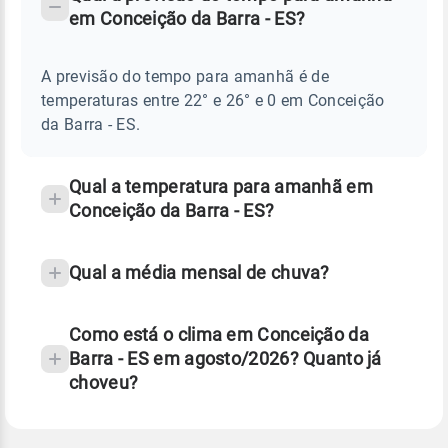
-
DO
em Conceição da Barra - ES?
TEMPO
Perguntas
AMANHÃ
E
frequentes
NOTÍCIAS
EM
A previsão do tempo para amanhã é de
sobre
CONCEIÇÃO
temperaturas entre 22° e 26° e 0 em Conceição
DA
chuva
BARRA
da Barra - ES.
-
e
ES
temperatura
Qual a temperatura para amanhã em
Conceição da Barra - ES?
Qual a média mensal de chuva?
Como está o clima em Conceição da
Barra - ES em agosto/2026? Quanto já
choveu?
Fonte: 30 anos de dados de reanálise ERA5.