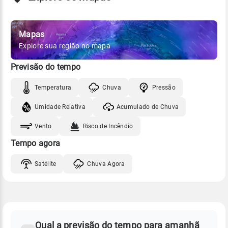
Mapas
Explore sua região no mapa
Previsão do tempo
Temperatura
Chuva
Pressão
Umidade Relativa
Acumulado de Chuva
Vento
Risco de Incêndio
Tempo agora
Satélite
Chuva Agora
FAQ
CLIMA,
PREVISÃO
Qual a previsão do tempo para amanhã