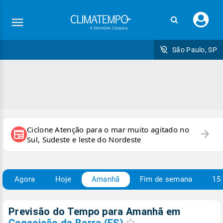
Faç
seu
logi
São Paulo, SP
Ciclone Atenção para o mar muito agitado no
arrow_forward
newspaper
Sul, Sudeste e leste do Nordeste
Agora
Hoje
Amanhã
Fim de semana
15 
Previsão do Tempo para Amanhã
em