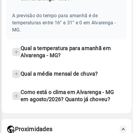
Perguntas
AMANHÃ
E
frequentes
NOTÍCIAS
EM
A previsão do tempo para amanhã é de
sobre
ALVARENGA
temperaturas entre 16° e 31° e 0 em Alvarenga -
-
chuva
MG
MG.
e
temperatura
Qual a temperatura para amanhã em
Alvarenga - MG?
Qual a média mensal de chuva?
Como está o clima em Alvarenga - MG
em agosto/2026? Quanto já choveu?
Fonte: 30 anos de dados de reanálise ERA5.
Proximidades