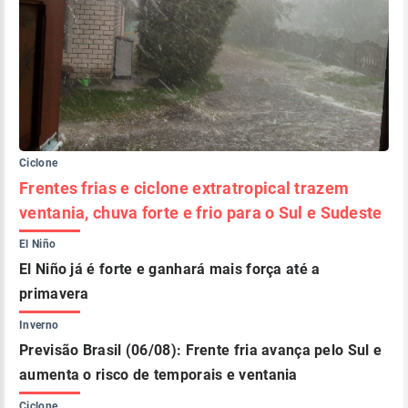
Ciclone
Frentes frias e ciclone extratropical trazem
ventania, chuva forte e frio para o Sul e Sudeste
El Niño
El Niño já é forte e ganhará mais força até a
primavera
Inverno
Previsão Brasil (06/08): Frente fria avança pelo Sul e
aumenta o risco de temporais e ventania
Ciclone