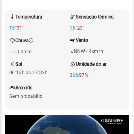
Temperatura
Sensação térmica
15°
31°
16°
23°
Vento
Chuva
NNW - 4km/h
0.0mm
Sol
Umidade do ar
06:13h às 17:32h
36%
97%
Arco-íris
Sem probabilid.