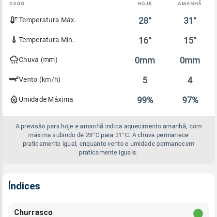
DADO
HOJE
AMANHÃ
Comparativo
28°
31°
Temperatura Máx.
entre
a
previsão
16°
15°
Temperatura Mín.
de
hoje
0mm
0mm
Chuva (mm)
e
amanhã
5
4
Vento (km/h)
99%
97%
Umidade Máxima
A previsão para hoje e amanhã indica aquecimento amanhã, com
máxima subindo de 28°C para 31°C. A chuva permanece
praticamente igual, enquanto vento e umidade permanecem
praticamente iguais.
Índices
Churrasco