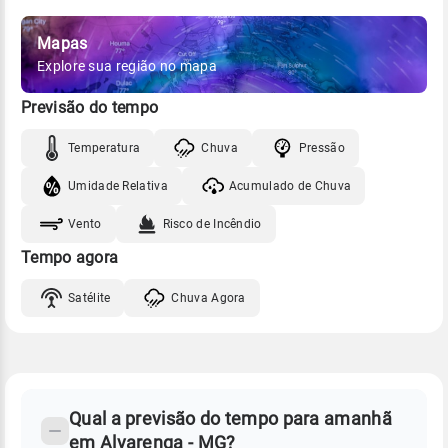
Mapas
Explore sua região no mapa
Previsão do tempo
Temperatura
Chuva
Pressão
Umidade Relativa
Acumulado de Chuva
Vento
Risco de Incêndio
Tempo agora
Satélite
Chuva Agora
FAQ
CLIMA,
PREVISÃO
Qual a previsão do tempo para amanhã
-
DO
em Alvarenga - MG?
TEMPO