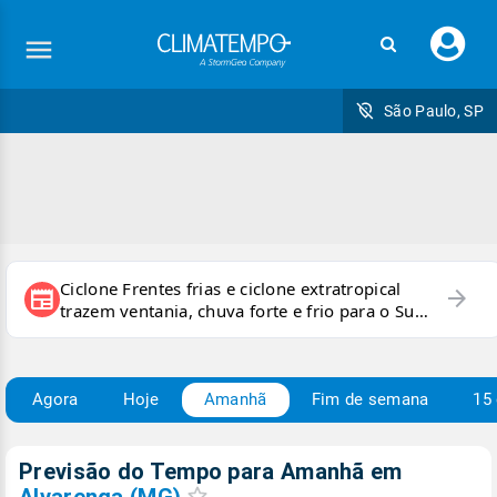
Faç
seu
logi
São Paulo, SP
Ciclone Frentes frias e ciclone extratropical
arrow_forward
newspaper
trazem ventania, chuva forte e frio para o Sul
e Sudeste
Agora
Hoje
Amanhã
Fim de semana
15 
Previsão do Tempo para Amanhã
em