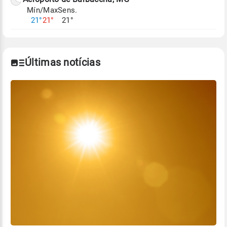
Mín/Max
Sens.
21°
21°
21°
Últimas notícias