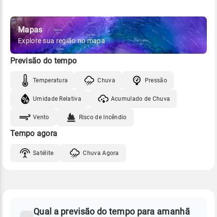
Mapas
Explore sua região no mapa
Previsão do tempo
Temperatura
Chuva
Pressão
Umidade Relativa
Acumulado de Chuva
Vento
Risco de Incêndio
Tempo agora
Satélite
Chuva Agora
FAQ
CLIMA,
PREVISÃO
Qual a previsão do tempo para amanhã
-
DO