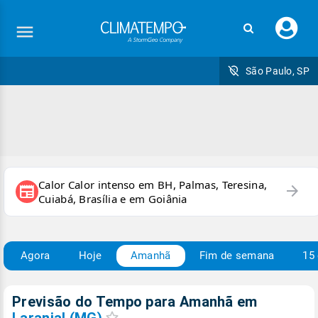
Faç
seu
logi
São Paulo, SP
Calor Calor intenso em BH, Palmas, Teresina,
arrow_forward
newspaper
Cuiabá, Brasília e em Goiânia
Agora
Hoje
Amanhã
Fim de semana
15 
Previsão do Tempo para Amanhã
em