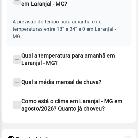
em Laranjal - MG?
TEMPO
Perguntas
AMANHÃ
E
frequentes
NOTÍCIAS
EM
A previsão do tempo para amanhã é de
sobre
LARANJAL
temperaturas entre 18° e 34° e 0 em Laranjal -
-
chuva
MG
MG.
e
temperatura
Qual a temperatura para amanhã em
Laranjal - MG?
Qual a média mensal de chuva?
Como está o clima em Laranjal - MG em
agosto/2026? Quanto já choveu?
Fonte: 30 anos de dados de reanálise ERA5.