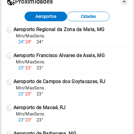
Proximidades
Fonte: dados combinados de estações
Aeroportos
Cidades
meteorológicas e satélite do Centro de Previsão
de Tempo e Estudos Climáticos (CPTEC).
Aeroporto Regional da Zona da Mata, MG
Mín/Max
Sens.
Para obter mais informações sobre os dados
24°
24°
24°
climáticos,
clique aqui.
Aeroporto Francisco Alvares de Assis, MG
Mín/Max
Sens.
23°
23°
23°
Aeroporto de Campos dos Goytacazes, RJ
Mín/Max
Sens.
23°
23°
23°
Aeroporto de Macaé, RJ
Mín/Max
Sens.
23°
23°
23°
Aeroporto de Barbacena, MG