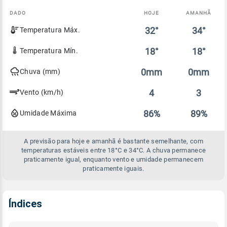
DADO
HOJE
AMANHÃ
Comparativo
32°
34°
Temperatura Máx.
entre
a
previsão
18°
18°
Temperatura Mín.
de
hoje
0mm
0mm
Chuva (mm)
e
amanhã
4
3
Vento (km/h)
86%
89%
Umidade Máxima
A previsão para hoje e amanhã é bastante semelhante, com
temperaturas estáveis entre 18°C e 34°C. A chuva permanece
praticamente igual, enquanto vento e umidade permanecem
praticamente iguais.
Índices