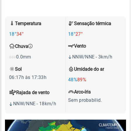
Temperatura
Sensação térmica
18°
34°
18°
27°
Vento
Chuva
NNW/NNE - 3km/h
0.0mm
Sol
Umidade do ar
06:17h às 17:33h
48%
89%
Arco-íris
Rajada de vento
Sem probabilid.
NNW/NNE - 18km/h