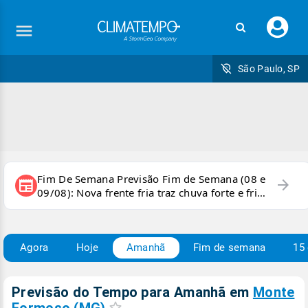
Faç
seu
logi
São Paulo, SP
Fim De Semana Previsão Fim de Semana (08 e
arrow_forward
newspaper
09/08): Nova frente fria traz chuva forte e frio
para áreas do país
Agora
Hoje
Amanhã
Fim de semana
15 
Previsão do Tempo para Amanhã
em
Monte