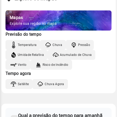
Mapas
Explore sua região no mapa
Previsão do tempo
Temperatura
Chuva
Pressão
Umidade Relativa
Acumulado de Chuva
Vento
Risco de Incêndio
Tempo agora
Satélite
Chuva Agora
FAQ
CLIMA,
PREVISÃO
Qual a previsão do tempo para amanhã