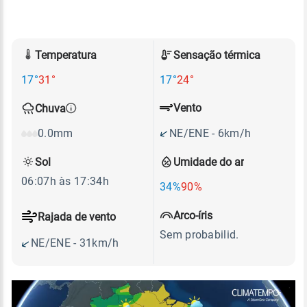
Temperatura
Sensação térmica
17°
31°
17°
24°
Vento
Chuva
NE/ENE - 6km/h
0.0mm
Sol
Umidade do ar
06:07h às 17:34h
34%
90%
Arco-íris
Rajada de vento
Sem probabilid.
NE/ENE - 31km/h