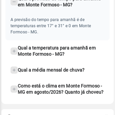
-
DO
em Monte Formoso - MG?
TEMPO
Perguntas
AMANHÃ
E
frequentes
NOTÍCIAS
EM
A previsão do tempo para amanhã é de
sobre
MONTE
temperaturas entre 17° e 31° e 0 em Monte
FORMOSO
chuva
-
Formoso - MG.
MG
e
temperatura
Qual a temperatura para amanhã em
Monte Formoso - MG?
Qual a média mensal de chuva?
Como está o clima em Monte Formoso -
MG em agosto/2026? Quanto já choveu?
Fonte: 30 anos de dados de reanálise ERA5.