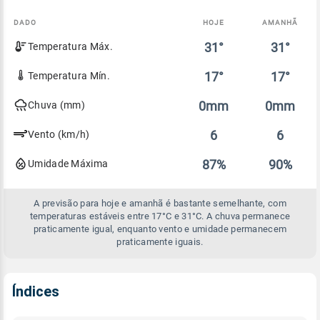
DADO
HOJE
AMANHÃ
Comparativo
31°
31°
Temperatura Máx.
entre
a
previsão
17°
17°
Temperatura Mín.
de
hoje
0mm
0mm
Chuva (mm)
e
amanhã
6
6
Vento (km/h)
87%
90%
Umidade Máxima
A previsão para hoje e amanhã é bastante semelhante, com
temperaturas estáveis entre 17°C e 31°C. A chuva permanece
praticamente igual, enquanto vento e umidade permanecem
praticamente iguais.
Índices