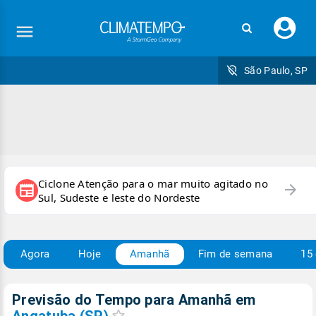
Faç
seu
logi
São Paulo, SP
Ciclone Atenção para o mar muito agitado no
arrow_forward
newspaper
Sul, Sudeste e leste do Nordeste
Agora
Hoje
Amanhã
Fim de semana
15 
Previsão do Tempo para Amanhã
em