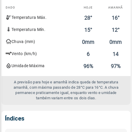
DADO
HOJE
AMANHÃ
Comparativo
28°
16°
Temperatura Máx.
entre
a
previsão
15°
12°
Temperatura Mín.
de
hoje
0mm
0mm
Chuva (mm)
e
amanhã
6
14
Vento (km/h)
96%
97%
Umidade Máxima
A previsão para hoje e amanhã indica queda de temperatura
amanhã, com máxima passando de 28°C para 16°C. A chuva
permanece praticamente igual, enquanto vento e umidade
também variam entre os dois dias.
Índices