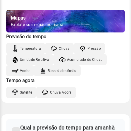
Mapas
Explore sua região no mapa
Previsão do tempo
Temperatura
Chuva
Pressão
Umidade Relativa
Acumulado de Chuva
Vento
Risco de Incêndio
Tempo agora
Satélite
Chuva Agora
FAQ
CLIMA,
PREVISÃO
Qual a previsão do tempo para amanhã
-
DO