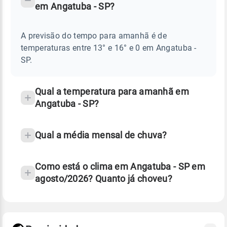
em Angatuba - SP?
TEMPO
Perguntas
AMANHÃ
E
frequentes
NOTÍCIAS
EM
A previsão do tempo para amanhã é de
sobre
ANGATUBA
temperaturas entre 13° e 16° e 0 em Angatuba -
-
chuva
SP
SP.
e
temperatura
Qual a temperatura para amanhã em
Angatuba - SP?
Qual a média mensal de chuva?
Como está o clima em Angatuba - SP em
agosto/2026? Quanto já choveu?
Fonte: 30 anos de dados de reanálise ERA5.