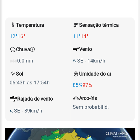
Temperatura
Sensação térmica
12°
16°
11°
14°
Vento
Chuva
SE - 14km/h
0.0mm
Sol
Umidade do ar
06:43h às 17:54h
85%
97%
Arco-íris
Rajada de vento
Sem probabilid.
SE - 39km/h