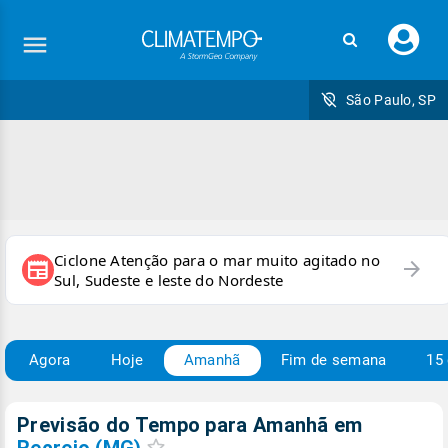
Faç
seu
logi
São Paulo, SP
Ciclone Atenção para o mar muito agitado no
arrow_forward
newspaper
Sul, Sudeste e leste do Nordeste
Agora
Hoje
Amanhã
Fim de semana
15 
Previsão do Tempo para Amanhã
em