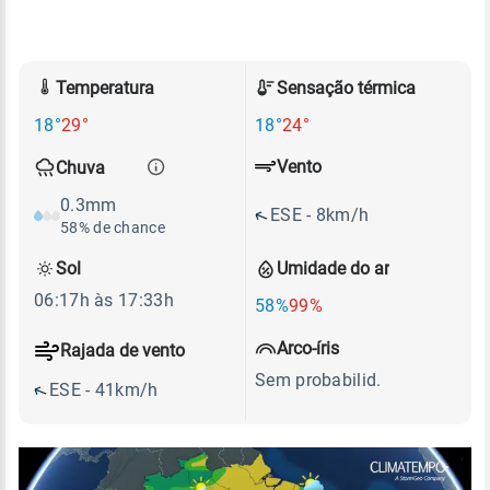
Temperatura
Sensação térmica
18°
29°
18°
24°
Vento
Chuva
0.3mm
ESE - 8km/h
58% de chance
Sol
Umidade do ar
06:17h às 17:33h
58%
99%
Arco-íris
Rajada de vento
Sem probabilid.
ESE - 41km/h