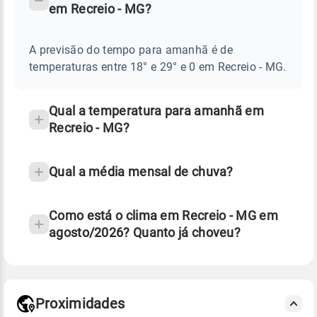
em Recreio - MG?
TEMPO
Perguntas
AMANHÃ
E
frequentes
NOTÍCIAS
EM
A previsão do tempo para amanhã é de
sobre
RECREIO
temperaturas entre 18° e 29° e 0 em Recreio - MG.
-
chuva
MG
e
temperatura
Qual a temperatura para amanhã em
Recreio - MG?
Qual a média mensal de chuva?
Como está o clima em Recreio - MG em
agosto/2026? Quanto já choveu?
Fonte: 30 anos de dados de reanálise ERA5.
Proximidades