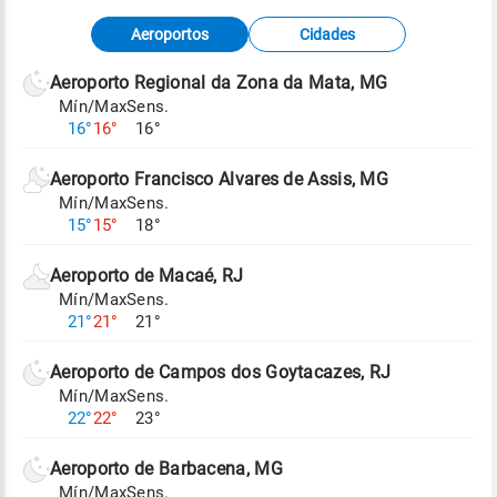
Fonte: dados combinados de estações
Aeroportos
Cidades
meteorológicas e satélite do Centro de Previsão
de Tempo e Estudos Climáticos (CPTEC).
Aeroporto Regional da Zona da Mata, MG
Mín/Max
Sens.
Para obter mais informações sobre os dados
16°
16°
16°
climáticos,
clique aqui.
Aeroporto Francisco Alvares de Assis, MG
Mín/Max
Sens.
15°
15°
18°
Aeroporto de Macaé, RJ
Mín/Max
Sens.
21°
21°
21°
Aeroporto de Campos dos Goytacazes, RJ
Mín/Max
Sens.
22°
22°
23°
Aeroporto de Barbacena, MG
Mín/Max
Sens.