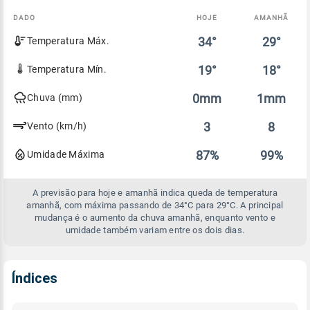
DADO
HOJE
AMANHÃ
Comparativo
34°
29°
Temperatura Máx.
entre
a
previsão
19°
18°
Temperatura Mín.
de
hoje
0mm
1mm
Chuva (mm)
e
amanhã
3
8
Vento (km/h)
87%
99%
Umidade Máxima
A previsão para hoje e amanhã indica queda de temperatura
amanhã, com máxima passando de 34°C para 29°C. A principal
mudança é o aumento da chuva amanhã, enquanto vento e
umidade também variam entre os dois dias.
Índices