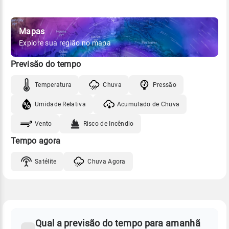
Mapas
Explore sua região no mapa
Previsão do tempo
Temperatura
Chuva
Pressão
Umidade Relativa
Acumulado de Chuva
Vento
Risco de Incêndio
Tempo agora
Satélite
Chuva Agora
FAQ
CLIMA,
PREVISÃO
Qual a previsão do tempo para amanhã
-
DO