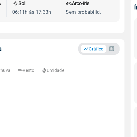
Sol
Arco-íris
o
06:11h às 17:33h
Sem probabilid.
a
Gráfico
Chuva
Vento
Umidade