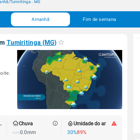
anhã
/
Tumiritinga - MG
Amanhã
Fim de semana
em
Tumiritinga (MG)
oite.
 térmica
Chuva
Umidade do ar
0.0mm
30%
89%