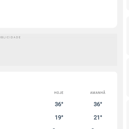
HOJE
AMANHÃ
36°
36°
19°
21°