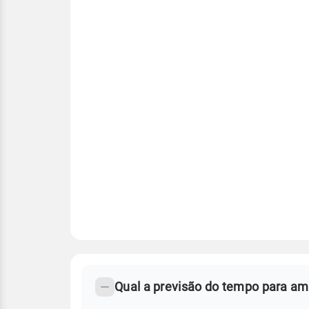
FAQ
CLIMA,
PREVISÃO
Qual a previsão do tempo para a
-
DO
TEMPO
Perguntas