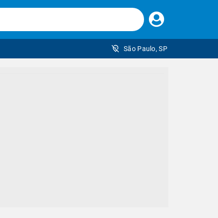
Faça
seu
login
São Paulo, SP