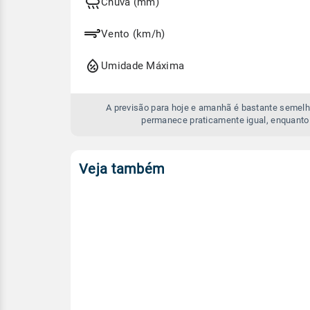
e
Chuva (mm)
amanhã
Vento (km/h)
Umidade Máxima
A previsão para hoje e amanhã é bastante semelh
permanece praticamente igual, enquanto
Veja também