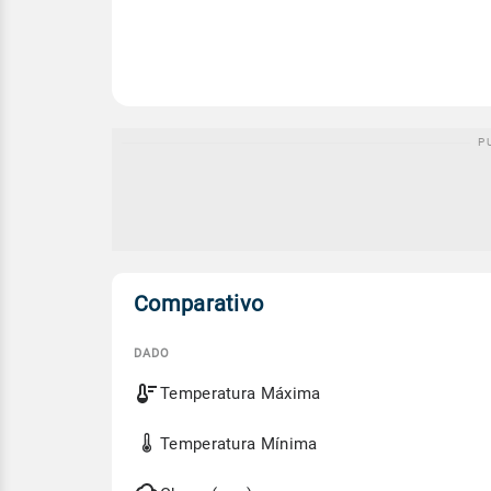
Comparativo
DADO
Comparativo
Temperatura Máxima
entre
a
previsão
Temperatura Mínima
de
hoje