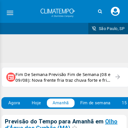
Faç
seu
logi
São Paulo, SP
Fim De Semana Previsão Fim de Semana (08 e
arrow_forward
newspaper
09/08): Nova frente fria traz chuva forte e frio
para áreas do país
Agora
Hoje
Amanhã
Fim de semana
15 
Previsão do Tempo para Amanhã
em
Olho