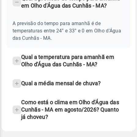
-
DO
em Olho d'Água das Cunhãs - MA?
TEMPO
Perguntas
AMANHÃ
E
frequentes
NOTÍCIAS
EM
A previsão do tempo para amanhã é de
sobre
OLHO
temperaturas entre 24° e 33° e 0 em Olho d'Água
D'ÁGUA
chuva
DAS
das Cunhãs - MA.
CUNHÃS
e
-
temperatura
MA
Qual a temperatura para amanhã em
Olho d'Água das Cunhãs - MA?
Qual a média mensal de chuva?
Como está o clima em Olho d'Água das
Cunhãs - MA em agosto/2026? Quanto
já choveu?
Fonte: 30 anos de dados de reanálise ERA5.