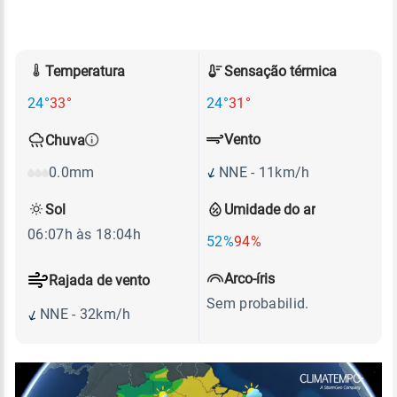
Temperatura
Sensação térmica
24°
33°
24°
31°
Vento
Chuva
NNE - 11km/h
0.0mm
Sol
Umidade do ar
06:07h às 18:04h
52%
94%
Arco-íris
Rajada de vento
Sem probabilid.
NNE - 32km/h