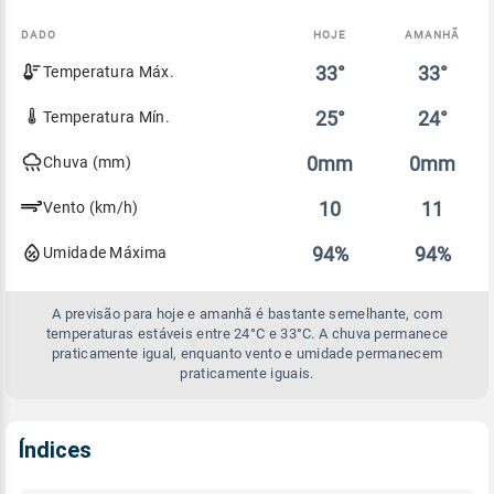
DADO
HOJE
AMANHÃ
Comparativo
33°
33°
Temperatura Máx.
entre
a
previsão
25°
24°
Temperatura Mín.
de
hoje
0mm
0mm
Chuva (mm)
e
amanhã
10
11
Vento (km/h)
94%
94%
Umidade Máxima
A previsão para hoje e amanhã é bastante semelhante, com
temperaturas estáveis entre 24°C e 33°C. A chuva permanece
praticamente igual, enquanto vento e umidade permanecem
praticamente iguais.
Índices