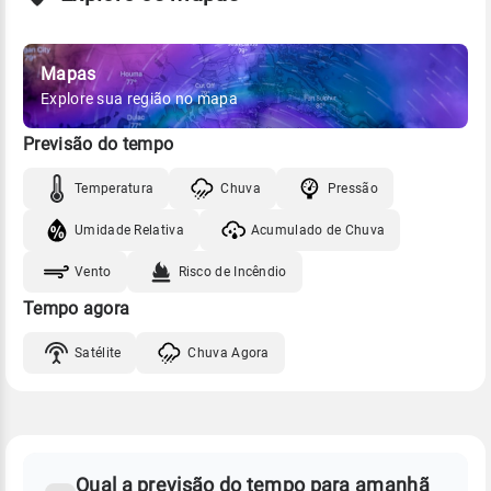
Mapas
Explore sua região no mapa
Previsão do tempo
Temperatura
Chuva
Pressão
Umidade Relativa
Acumulado de Chuva
Vento
Risco de Incêndio
Tempo agora
Satélite
Chuva Agora
FAQ
CLIMA,
PREVISÃO
Qual a previsão do tempo para amanhã