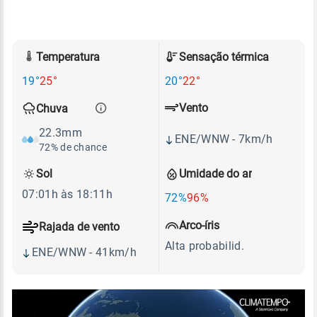
Temperatura
Sensação térmica
19°
25°
20°
22°
Vento
Chuva
22.3mm
ENE/WNW - 7km/h
72% de chance
Sol
Umidade do ar
07:01h às 18:11h
72%
96%
Arco-íris
Rajada de vento
Alta probabilid.
ENE/WNW - 41km/h