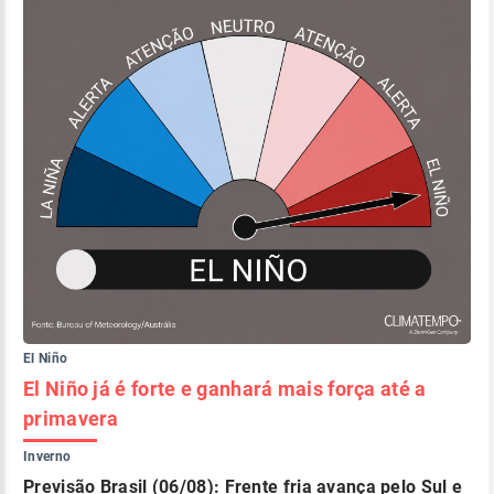
El Niño
El Niño já é forte e ganhará mais força até a
primavera
Inverno
Previsão Brasil (06/08): Frente fria avança pelo Sul e