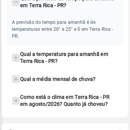
-
DO
em Terra Rica - PR?
TEMPO
Perguntas
AMANHÃ
E
frequentes
NOTÍCIAS
EM
A previsão do tempo para amanhã é de
sobre
TERRA
temperaturas entre 20° e 25° e 0 em Terra Rica -
RICA
chuva
-
PR.
PR
e
temperatura
Qual a temperatura para amanhã em
Terra Rica - PR?
Qual a média mensal de chuva?
Como está o clima em Terra Rica - PR
em agosto/2026? Quanto já choveu?
Fonte: 30 anos de dados de reanálise ERA5.