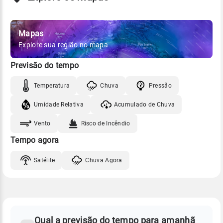
Mapas
Explore sua região no mapa
Previsão do tempo
Temperatura
Chuva
Pressão
Umidade Relativa
Acumulado de Chuva
Vento
Risco de Incêndio
Tempo agora
Satélite
Chuva Agora
FAQ
CLIMA,
PREVISÃO
Qual a previsão do tempo para amanhã