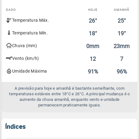
DADO
HOJE
AMANHÃ
Comparativo
26°
25°
Temperatura Máx.
entre
a
previsão
18°
19°
Temperatura Mín.
de
hoje
0mm
23mm
Chuva (mm)
e
amanhã
12
7
Vento (km/h)
91%
96%
Umidade Máxima
A previsão para hoje e amanhã é bastante semelhante, com
temperaturas estáveis entre 18°C e 26°C. A principal mudança é o
aumento da chuva amanhã, enquanto vento e umidade
permanecem praticamente iguais.
Índices