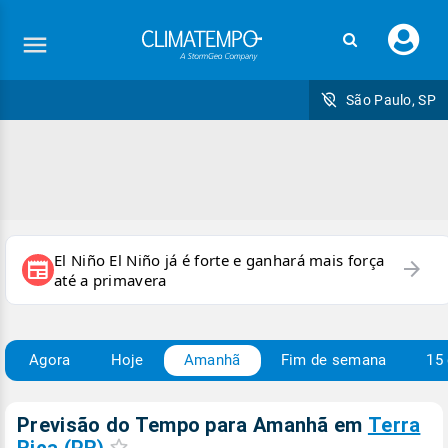
Faç
seu
logi
São Paulo, SP
El Niño El Niño já é forte e ganhará mais força
arrow_forward
newspaper
até a primavera
Agora
Hoje
Amanhã
Fim de semana
15 
Previsão do Tempo para Amanhã
em
Terra