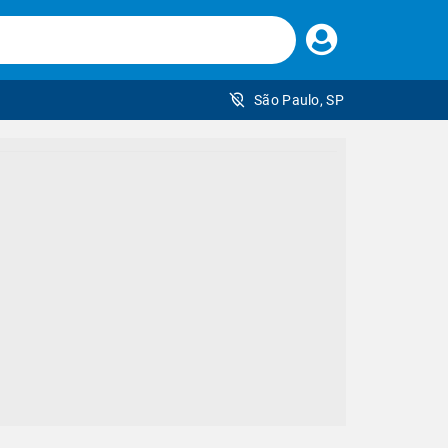
Faça
seu
login
São Paulo, SP