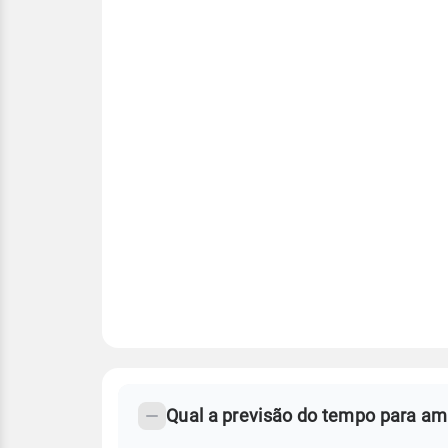
FAQ
CLIMA,
PREVISÃO
Qual a previsão do tempo para a
-
DO
TEMPO
Perguntas