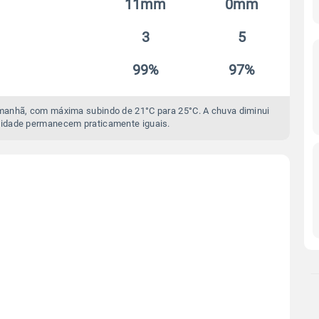
11mm
0mm
3
5
99%
97%
manhã, com máxima subindo de 21°C para 25°C. A chuva diminui
idade permanecem praticamente iguais.