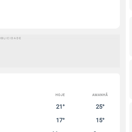
HOJE
AMANHÃ
21°
25°
17°
15°