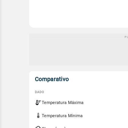
Comparativo
DADO
Comparativo
Temperatura Máxima
entre
a
previsão
Temperatura Mínima
de
hoje