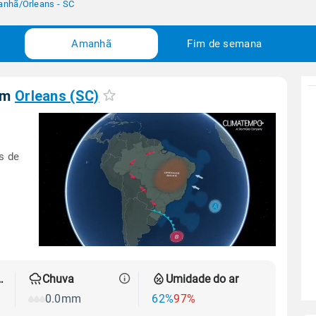
anhã
/
Orleans - SC
Amanhã
Fim de semana
em
Orleans (SC)
s de
 térmica
Chuva
Umidade do ar
0.0mm
62%
97%