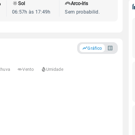
Sol
Arco-íris
o
06:57h às 17:49h
Sem probabilid.
Gráfico
Chuva
Vento
Umidade