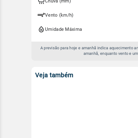
e
Chuva (mm)
amanhã
Vento (km/h)
Umidade Máxima
A previsão para hoje e amanhã indica aquecimento a
amanhã, enquanto vento e um
Veja também