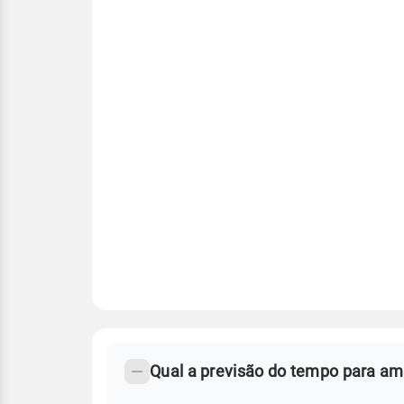
FAQ
CLIMA,
PREVISÃO
Qual a previsão do tempo para a
-
DO
TEMPO
Perguntas
AMANHÃ