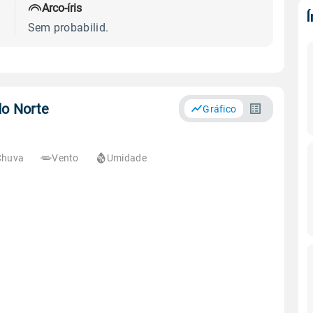
Arco-íris
Sem probabilid.
do Norte
Gráfico
Chuva
Vento
Umidade