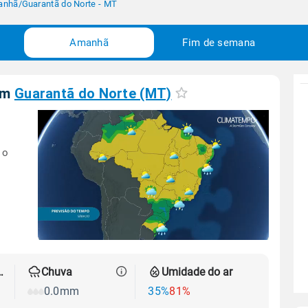
anhã
/
Guarantã do Norte - MT
Amanhã
Fim de semana
em
Guarantã do Norte (MT)
 o
 térmica
Chuva
Umidade do ar
0.0mm
35%
81%