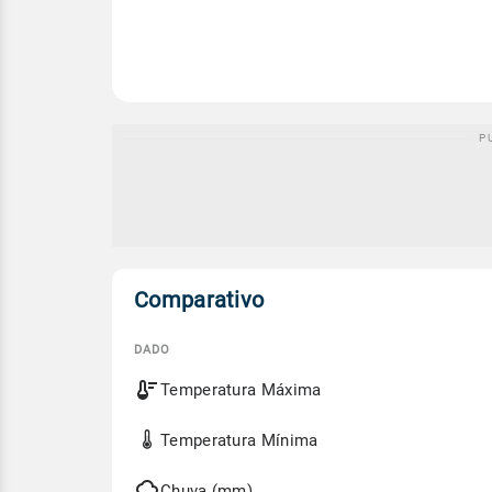
Comparativo
DADO
Comparativo
Temperatura Máxima
entre
a
previsão
Temperatura Mínima
de
hoje
e
Chuva (mm)