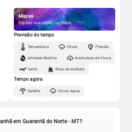
Mapas
Explore sua região no mapa
Previsão do tempo
Temperatura
Chuva
Pressão
Umidade Relativa
Acumulado de Chuva
Vento
Risco de Incêndio
Tempo agora
Satélite
Chuva Agora
manhã em Guarantã do Norte - MT?