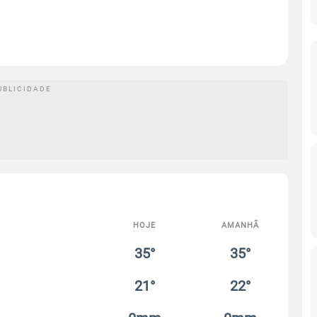
HOJE
AMANHÃ
35°
35°
21°
22°