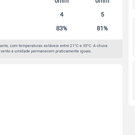
0mm
0mm
4
5
83%
81%
ante, com temperaturas estáveis entre 21°C e 35°C. A chuva
 vento e umidade permanecem praticamente iguais.