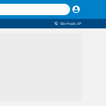
Faça
seu
login
São Paulo, SP