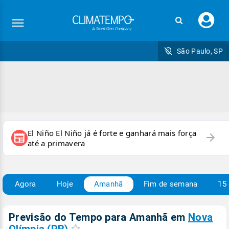
Faç
seu
logi
São Paulo, SP
El Niño El Niño já é forte e ganhará mais força
arrow_forward
newspaper
até a primavera
Agora
Hoje
Amanhã
Fim de semana
15 
Previsão do Tempo para Amanhã
em
Nova