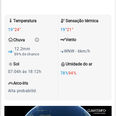
Temperatura
Sensação térmica
19°
24°
19°
21°
Vento
Chuva
12.2mm
WNW - 6km/h
89% de chance
Sol
Umidade do ar
07:04h às 18:12h
78%
94%
Arco-íris
Alta probabilid.