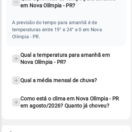
-
DO
em Nova Olímpia - PR?
TEMPO
Perguntas
AMANHÃ
E
frequentes
NOTÍCIAS
EM
A previsão do tempo para amanhã é de
sobre
NOVA
temperaturas entre 19° e 24° e 0 em Nova
OLÍMPIA
chuva
-
Olímpia - PR.
PR
e
temperatura
Qual a temperatura para amanhã em
Nova Olímpia - PR?
Qual a média mensal de chuva?
Como está o clima em Nova Olímpia - PR
em agosto/2026? Quanto já choveu?
Fonte: 30 anos de dados de reanálise ERA5.