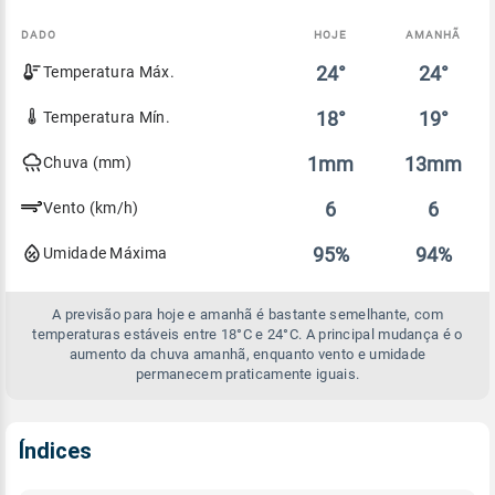
DADO
HOJE
AMANHÃ
Comparativo
24°
24°
Temperatura Máx.
entre
a
previsão
18°
19°
Temperatura Mín.
de
hoje
1mm
13mm
Chuva (mm)
e
amanhã
6
6
Vento (km/h)
95%
94%
Umidade Máxima
A previsão para hoje e amanhã é bastante semelhante, com
temperaturas estáveis entre 18°C e 24°C. A principal mudança é o
aumento da chuva amanhã, enquanto vento e umidade
permanecem praticamente iguais.
Índices