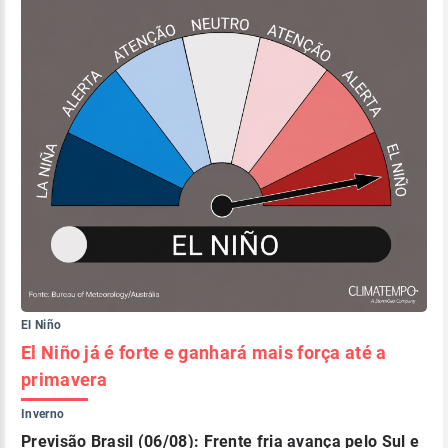
El Niño
El Niño já é forte e ganhará mais força até a
primavera
Inverno
Previsão Brasil (06/08): Frente fria avança pelo Sul e