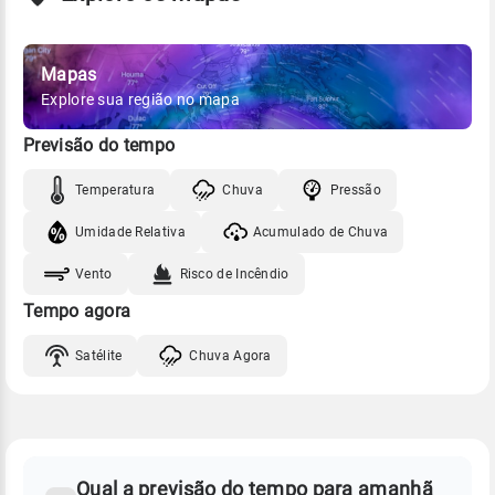
Mapas
Explore sua região no mapa
Previsão do tempo
Temperatura
Chuva
Pressão
Umidade Relativa
Acumulado de Chuva
Vento
Risco de Incêndio
Tempo agora
Satélite
Chuva Agora
FAQ
CLIMA,
PREVISÃO
Qual a previsão do tempo para amanhã