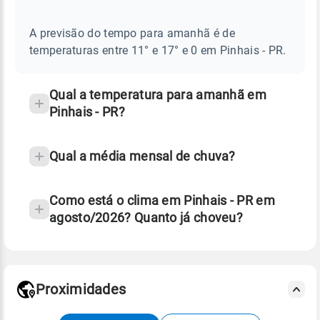
AMANHÃ
E
frequentes
NOTÍCIAS
EM
A previsão do tempo para amanhã é de
sobre
PINHAIS
temperaturas entre 11° e 17° e 0 em Pinhais - PR.
-
chuva
PR
e
temperatura
Qual a temperatura para amanhã em
Pinhais - PR?
Qual a média mensal de chuva?
Como está o clima em Pinhais - PR em
agosto/2026? Quanto já choveu?
Fonte: 30 anos de dados de reanálise ERA5.
Proximidades
Fonte: dados combinados de estações