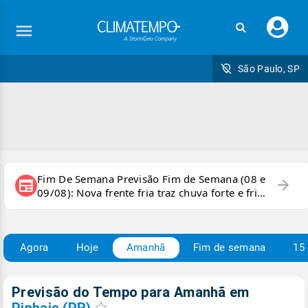
Faç
seu
logi
São Paulo, SP
Fim De Semana Previsão Fim de Semana (08 e
arrow_forward
newspaper
09/08): Nova frente fria traz chuva forte e frio
para áreas do país
Agora
Hoje
Amanhã
Fim de semana
15 
Previsão do Tempo para Amanhã
em