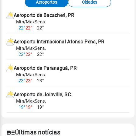
Aeroportos
Cidades
meteorológicas e satélite do Centro de Previsão
de Tempo e Estudos Climáticos (CPTEC).
Aeroporto de Bacacheri, PR
Mín/Max
Sens.
Para obter mais informações sobre os dados
22°
22°
22°
climáticos,
clique aqui.
Aeroporto Internacional Afonso Pena, PR
Mín/Max
Sens.
22°
22°
22°
Aeroporto de Paranaguá, PR
Mín/Max
Sens.
23°
23°
23°
Aeroporto de Joinville, SC
Mín/Max
Sens.
19°
19°
19°
Últimas notícias