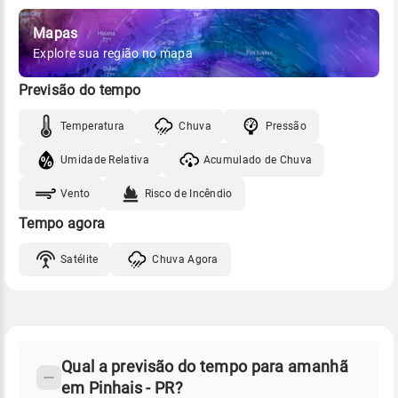
Mapas
Explore sua região no mapa
Previsão do tempo
Temperatura
Chuva
Pressão
Umidade Relativa
Acumulado de Chuva
Vento
Risco de Incêndio
Tempo agora
Satélite
Chuva Agora
FAQ
CLIMA,
PREVISÃO
Qual a previsão do tempo para amanhã
-
DO
em Pinhais - PR?
TEMPO
Perguntas