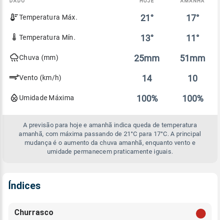
DADO
HOJE
AMANHÃ
Comparativo
21°
17°
Temperatura Máx.
entre
a
previsão
13°
11°
Temperatura Mín.
de
hoje
25mm
51mm
Chuva (mm)
e
amanhã
14
10
Vento (km/h)
100%
100%
Umidade Máxima
A previsão para hoje e amanhã indica queda de temperatura
amanhã, com máxima passando de 21°C para 17°C. A principal
mudança é o aumento da chuva amanhã, enquanto vento e
umidade permanecem praticamente iguais.
Índices
Churrasco