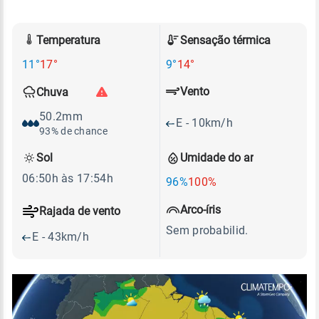
Temperatura
Sensação térmica
11°
17°
9°
14°
Vento
Chuva
50.2mm
E - 10km/h
93% de chance
Sol
Umidade do ar
06:50h às 17:54h
96%
100%
Arco-íris
Rajada de vento
Sem probabilid.
E - 43km/h