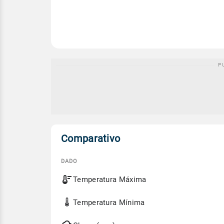
Comparativo
DADO
Comparativo
Temperatura Máxima
entre
a
previsão
Temperatura Mínima
de
hoje