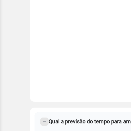
FAQ
CLIMA,
PREVISÃO
Qual a previsão do tempo para a
-
DO
TEMPO
Perguntas