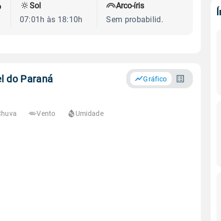
Sol
Arco-íris
o
07:01h às 18:10h
Sem probabilid.
l do Paraná
Gráfico
Chuva
Vento
Umidade