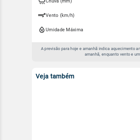
e
Chuva (mm)
amanhã
Vento (km/h)
Umidade Máxima
A previsão para hoje e amanhã indica aquecimento a
amanhã, enquanto vento e um
Veja também