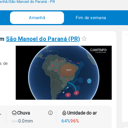
anhã
/
São Manoel do Paraná - PR
Amanhã
Fim de semana
em
São Manoel do Paraná (PR)
s de
 térmica
Chuva
Umidade do ar
0.0mm
64%
96%