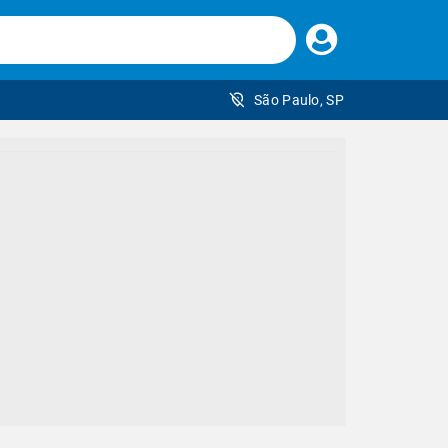
Faça
seu
login
São Paulo, SP