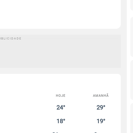
HOJE
AMANHÃ
24°
29°
18°
19°