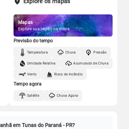
Explore os mapas
Mapas
Explore sua região no mapa
Previsão do tempo
Temperatura
Chuva
Pressão
Umidade Relativa
Acumulado de Chuva
Vento
Risco de Incêndio
Tempo agora
Satélite
Chuva Agora
manhã em Tunas do Paraná - PR?