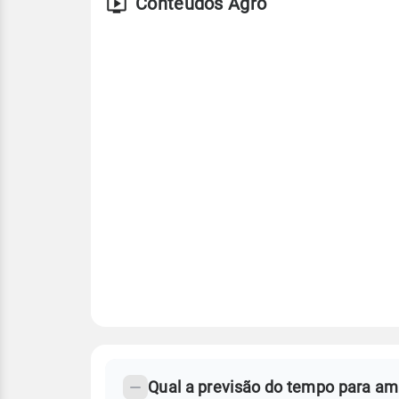
Conteúdos Agro
FAQ
CLIMA,
PREVISÃO
Qual a previsão do tempo para a
-
DO