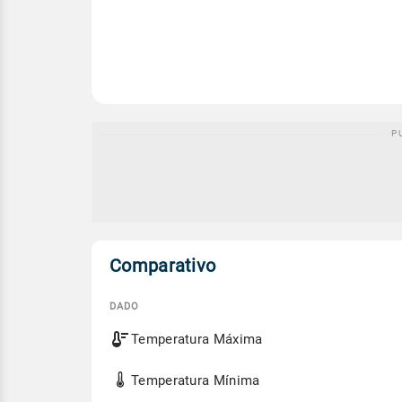
Comparativo
DADO
Comparativo
Temperatura Máxima
entre
a
previsão
Temperatura Mínima
de