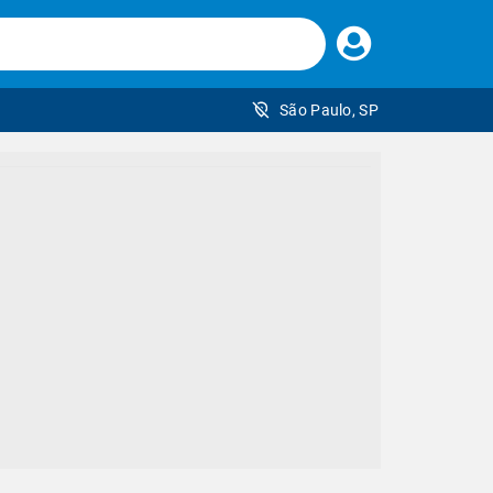
Faça
seu
login
São Paulo, SP