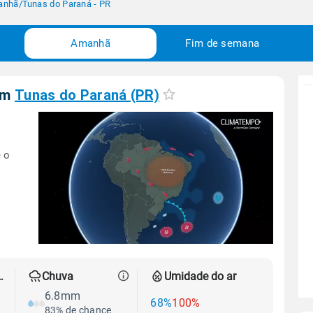
anhã
/
Tunas do Paraná - PR
Amanhã
Fim de semana
em
Tunas do Paraná (PR)
 o
 térmica
Chuva
Umidade do ar
6.8mm
68%
100%
83% de chance