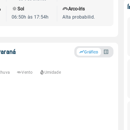
Sol
Arco-íris
o
06:50h às 17:54h
Alta probabilid.
Paraná
Gráfico
Chuva
Vento
Umidade