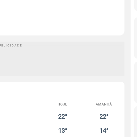
HOJE
AMANHÃ
22°
22°
13°
14°