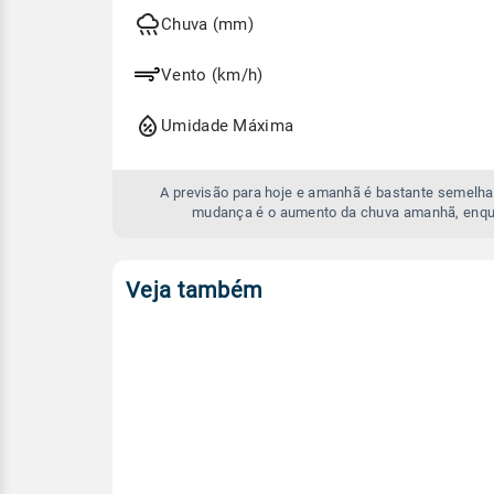
hoje
e
Chuva (mm)
amanhã
Vento (km/h)
Umidade Máxima
A previsão para hoje e amanhã é bastante semelhan
mudança é o aumento da chuva amanhã, enqua
Veja também