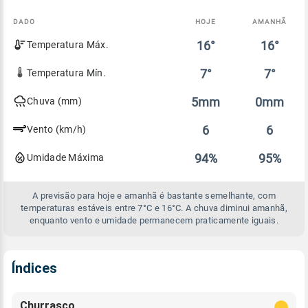
DADO
HOJE
AMANHÃ
Comparativo
16°
16°
Temperatura Máx.
entre
a
previsão
7°
7°
Temperatura Mín.
de
hoje
5mm
0mm
Chuva (mm)
e
amanhã
6
6
Vento (km/h)
94%
95%
Umidade Máxima
A previsão para hoje e amanhã é bastante semelhante, com
temperaturas estáveis entre 7°C e 16°C. A chuva diminui amanhã,
enquanto vento e umidade permanecem praticamente iguais.
Índices
Churrasco