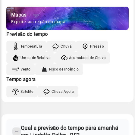
Mapas
Explore sua região no mapa
Previsão do tempo
Temperatura
Chuva
Pressão
Umidade Relativa
Acumulado de Chuva
Vento
Risco de Incêndio
Tempo agora
Satélite
Chuva Agora
FAQ
CLIMA,
PREVISÃO
Qual a previsão do tempo para amanhã
-
DO
TEMPO