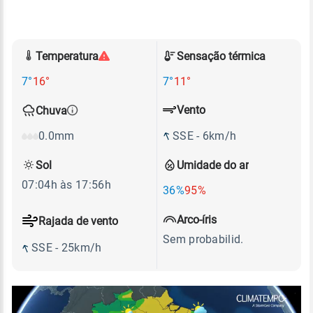
Temperatura
Sensação térmica
7°
16°
7°
11°
Vento
Chuva
SSE - 6km/h
0.0mm
Sol
Umidade do ar
07:04h às 17:56h
36%
95%
Arco-íris
Rajada de vento
Sem probabilid.
SSE - 25km/h