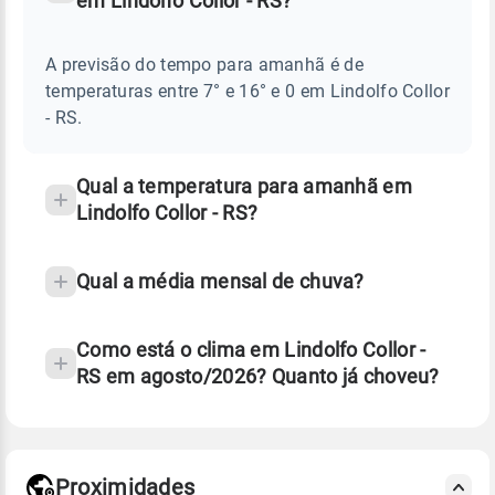
em Lindolfo Collor - RS?
Perguntas
AMANHÃ
E
frequentes
NOTÍCIAS
EM
A previsão do tempo para amanhã é de
sobre
LINDOLFO
temperaturas entre 7° e 16° e 0 em Lindolfo Collor
COLLOR
chuva
-
- RS.
RS
e
temperatura
Qual a temperatura para amanhã em
Lindolfo Collor - RS?
Qual a média mensal de chuva?
Como está o clima em Lindolfo Collor -
RS em agosto/2026? Quanto já choveu?
Fonte: 30 anos de dados de reanálise ERA5.
Proximidades