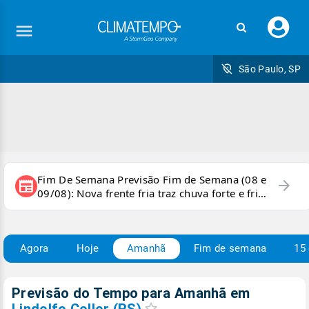
Faç
seu
logi
São Paulo, SP
Fim De Semana Previsão Fim de Semana (08 e
arrow_forward
newspaper
09/08): Nova frente fria traz chuva forte e frio
para áreas do país
Agora
Hoje
Amanhã
Fim de semana
15 
Previsão do Tempo para Amanhã
em