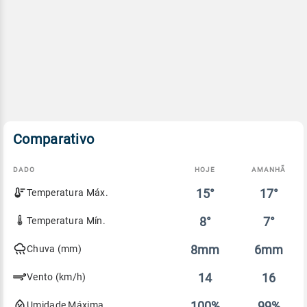
Comparativo
DADO
HOJE
AMANHÃ
Comparativo
15°
17°
Temperatura Máx.
entre
a
previsão
8°
7°
Temperatura Mín.
de
hoje
8mm
6mm
Chuva (mm)
e
amanhã
14
16
Vento (km/h)
100%
99%
Umidade Máxima