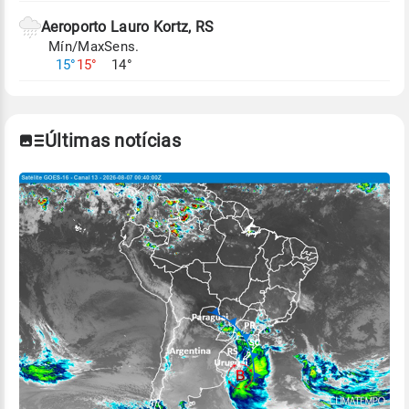
Aeroporto Lauro Kortz, RS
Mín/Max
Sens.
15°
15°
14°
Últimas notícias