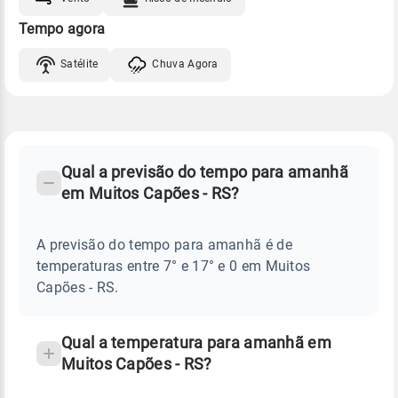
Tempo agora
Satélite
Chuva Agora
FAQ
CLIMA,
PREVISÃO
Qual a previsão do tempo para amanhã
-
DO
em Muitos Capões - RS?
TEMPO
Perguntas
AMANHÃ
E
frequentes
NOTÍCIAS
EM
A previsão do tempo para amanhã é de
sobre
MUITOS
temperaturas entre 7° e 17° e 0 em Muitos
CAPÕES
chuva
-
Capões - RS.
RS
e
temperatura
Qual a temperatura para amanhã em
Muitos Capões - RS?