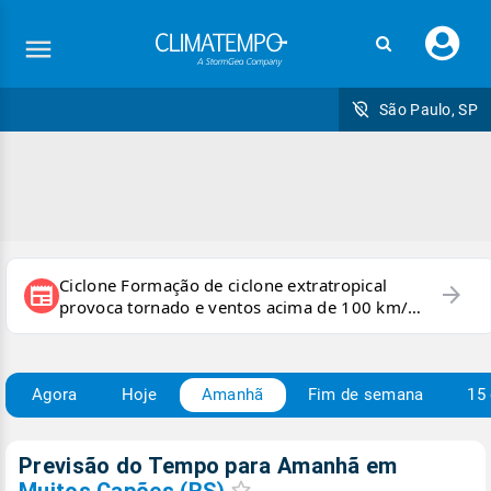
Faç
seu
logi
São Paulo, SP
Ciclone Formação de ciclone extratropical
arrow_forward
newspaper
provoca tornado e ventos acima de 100 km/h
no RS
Agora
Hoje
Amanhã
Fim de semana
15 
Previsão do Tempo para Amanhã
em