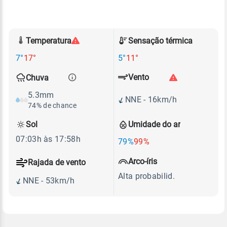
Temperatura
Sensação térmica
7°
17°
5°
11°
Vento
Chuva
5.3mm
NNE - 16km/h
74% de chance
Sol
Umidade do ar
07:03h às 17:58h
79%
99%
Arco-íris
Rajada de vento
Alta probabilid.
NNE - 53km/h