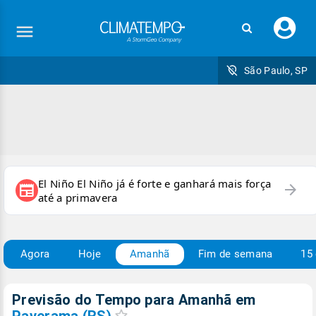
Faç
seu
logi
São Paulo, SP
El Niño El Niño já é forte e ganhará mais força
arrow_forward
newspaper
até a primavera
Agora
Hoje
Amanhã
Fim de semana
15 
Previsão do Tempo para Amanhã
em