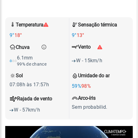
Temperatura
Sensação térmica
9°
18°
9°
13°
Vento
Chuva
6.1mm
W - 15km/h
99% de chance
Sol
Umidade do ar
07:08h às 17:57h
59%
98%
Arco-íris
Rajada de vento
Sem probabilid.
W - 57km/h