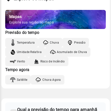
Mapas
Explore sua região no mapa
Previsão do tempo
Temperatura
Chuva
Pressão
Umidade Relativa
Acumulado de Chuva
Vento
Risco de Incêndio
Tempo agora
Satélite
Chuva Agora
FAQ
CLIMA,
PREVISÃO
Qual a previsão do tempo para amanhã