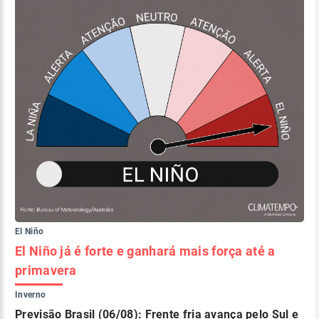
El Niño
El Niño já é forte e ganhará mais força até a
primavera
Inverno
Previsão Brasil (06/08): Frente fria avança pelo Sul e