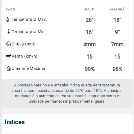
DADO
HOJE
AMANHÃ
Comparativo
26°
18°
Temperatura Máx.
entre
a
previsão
16°
9°
Temperatura Mín.
de
hoje
4mm
7mm
Chuva (mm)
e
amanhã
15
15
Vento (km/h)
99%
98%
Umidade Máxima
A previsão para hoje e amanhã indica queda de temperatura
amanhã, com máxima passando de 26°C para 18°C. A principal
mudança é o aumento da chuva amanhã, enquanto vento e
umidade permanecem praticamente iguais.
Índices