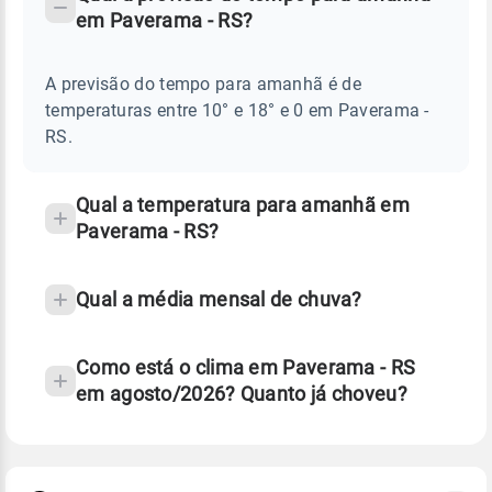
-
DO
em Paverama - RS?
TEMPO
Perguntas
AMANHÃ
E
frequentes
NOTÍCIAS
EM
A previsão do tempo para amanhã é de
sobre
PAVERAMA
temperaturas entre 10° e 18° e 0 em Paverama -
-
chuva
RS
RS.
e
temperatura
Qual a temperatura para amanhã em
Paverama - RS?
Qual a média mensal de chuva?
Como está o clima em Paverama - RS
em agosto/2026? Quanto já choveu?
Fonte: 30 anos de dados de reanálise ERA5.