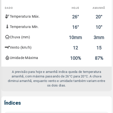
DADO
HOJE
AMANHÃ
Comparativo
26°
20°
Temperatura Máx.
entre
a
previsão
16°
10°
Temperatura Mín.
de
hoje
10mm
3mm
Chuva (mm)
e
amanhã
12
15
Vento (km/h)
100%
87%
Umidade Máxima
A previsão para hoje e amanhã indica queda de temperatura
amanhã, com máxima passando de 26°C para 20°C. A chuva
diminui amanhã, enquanto vento e umidade também variam entre
os dois dias.
Índices