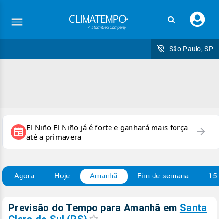
Faç
seu
logi
São Paulo, SP
El Niño El Niño já é forte e ganhará mais força
arrow_forward
newspaper
até a primavera
Agora
Hoje
Amanhã
Fim de semana
15 
Previsão do Tempo para Amanhã
em
Santa