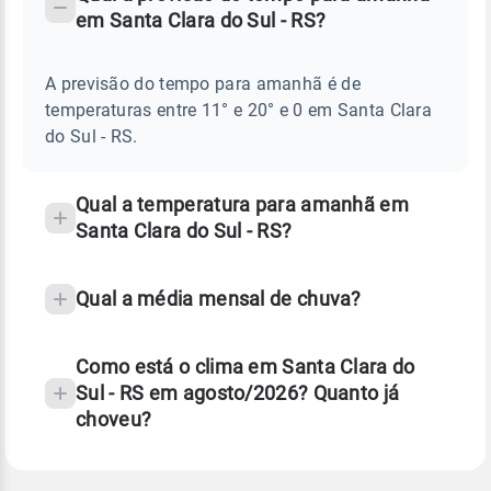
-
DO
em Santa Clara do Sul - RS?
TEMPO
Perguntas
AMANHÃ
E
frequentes
NOTÍCIAS
EM
A previsão do tempo para amanhã é de
sobre
SANTA
temperaturas entre 11° e 20° e 0 em Santa Clara
CLARA
chuva
DO
do Sul - RS.
SUL
e
-
temperatura
RS
Qual a temperatura para amanhã em
Santa Clara do Sul - RS?
Qual a média mensal de chuva?
Como está o clima em Santa Clara do
Sul - RS em agosto/2026? Quanto já
choveu?
Fonte: 30 anos de dados de reanálise ERA5.