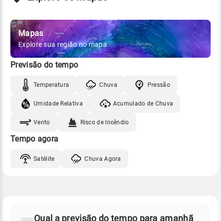
Mapas
Explore sua região no mapa
Previsão do tempo
Temperatura
Chuva
Pressão
Umidade Relativa
Acumulado de Chuva
Vento
Risco de Incêndio
Tempo agora
Satélite
Chuva Agora
FAQ
CLIMA,
PREVISÃO
Qual a previsão do tempo para amanhã