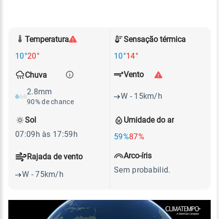
Temperatura
Sensação térmica
10°
20°
10°
14°
Vento
Chuva
2.8mm
W - 15km/h
90% de chance
Sol
Umidade do ar
07:09h às 17:59h
59%
87%
Arco-íris
Rajada de vento
Sem probabilid.
W - 75km/h