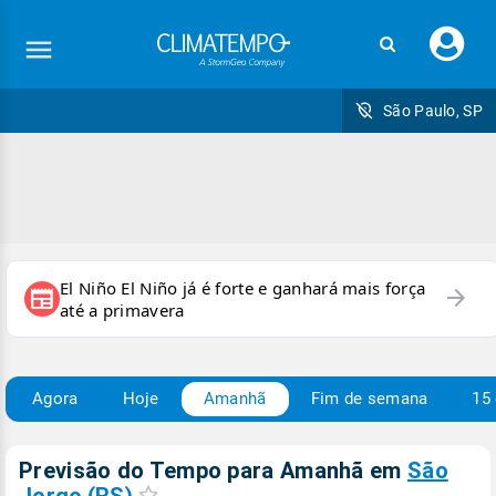
Faç
seu
logi
São Paulo, SP
El Niño El Niño já é forte e ganhará mais força
arrow_forward
newspaper
até a primavera
Agora
Hoje
Amanhã
Fim de semana
15 
Previsão do Tempo para Amanhã
em
São