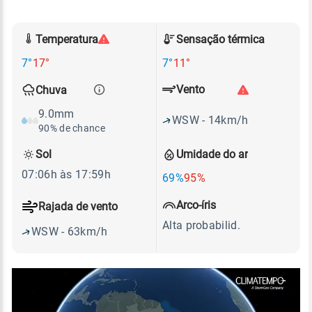
Temperatura
Sensação térmica
7°
17°
7°
11°
Vento
Chuva
9.0mm
WSW - 14km/h
90% de chance
Sol
Umidade do ar
07:06h às 17:59h
69%
95%
Arco-íris
Rajada de vento
Alta probabilid.
WSW - 63km/h