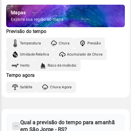
Mapas
Explore sua região no mapa
Previsão do tempo
Temperatura
Chuva
Pressão
Umidade Relativa
Acumulado de Chuva
Vento
Risco de Incêndio
Tempo agora
Satélite
Chuva Agora
FAQ
CLIMA,
PREVISÃO
Qual a previsão do tempo para amanhã
-
DO
em São Jorge - RS?
TEMPO