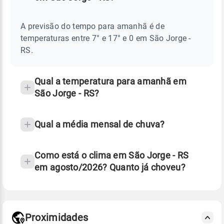
Perguntas
AMANHÃ
E
frequentes
NOTÍCIAS
EM
A previsão do tempo para amanhã é de
sobre
SÃO
temperaturas entre 7° e 17° e 0 em São Jorge -
JORGE
chuva
-
RS.
RS
e
temperatura
Qual a temperatura para amanhã em
São Jorge - RS?
Qual a média mensal de chuva?
Como está o clima em São Jorge - RS
em agosto/2026? Quanto já choveu?
Fonte: 30 anos de dados de reanálise ERA5.
Proximidades