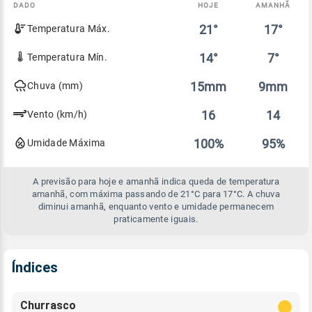
DADO
HOJE
AMANHÃ
Comparativo
21°
17°
Temperatura Máx.
entre
a
previsão
14°
7°
Temperatura Mín.
de
hoje
15mm
9mm
Chuva (mm)
e
amanhã
16
14
Vento (km/h)
100%
95%
Umidade Máxima
A previsão para hoje e amanhã indica queda de temperatura
amanhã, com máxima passando de 21°C para 17°C. A chuva
diminui amanhã, enquanto vento e umidade permanecem
praticamente iguais.
Índices
Churrasco