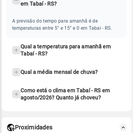
em Tabaí - RS?
TEMPO
Perguntas
AMANHÃ
E
frequentes
NOTÍCIAS
EM
A previsão do tempo para amanhã é de
sobre
TABAÍ
temperaturas entre 5° e 15° e 0 em Tabaí - RS.
-
chuva
RS
e
temperatura
Qual a temperatura para amanhã em
Tabaí - RS?
Qual a média mensal de chuva?
Como está o clima em Tabaí - RS em
agosto/2026? Quanto já choveu?
Fonte: 30 anos de dados de reanálise ERA5.
Proximidades