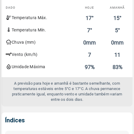
DADO
HOJE
AMANHÃ
Comparativo
17°
15°
Temperatura Máx.
entre
a
previsão
7°
5°
Temperatura Mín.
de
hoje
0mm
0mm
Chuva (mm)
e
amanhã
7
11
Vento (km/h)
97%
83%
Umidade Máxima
A previsão para hoje e amanhã é bastante semelhante, com
temperaturas estáveis entre 5°C e 17°C. A chuva permanece
praticamente igual, enquanto vento e umidade também variam
entre os dois dias.
Índices