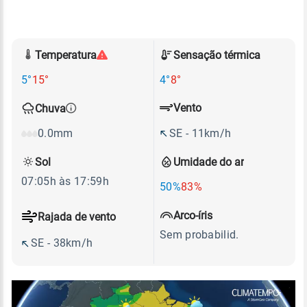
Temperatura
Sensação térmica
5°
15°
4°
8°
Vento
Chuva
SE - 11km/h
0.0mm
Sol
Umidade do ar
07:05h às 17:59h
50%
83%
Arco-íris
Rajada de vento
Sem probabilid.
SE - 38km/h