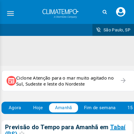
Faç
seu
logi
São Paulo, SP
Ciclone Atenção para o mar muito agitado no
arrow_forward
newspaper
Sul, Sudeste e leste do Nordeste
Agora
Hoje
Amanhã
Fim de semana
15 
Previsão do Tempo para Amanhã
em
Tabaí