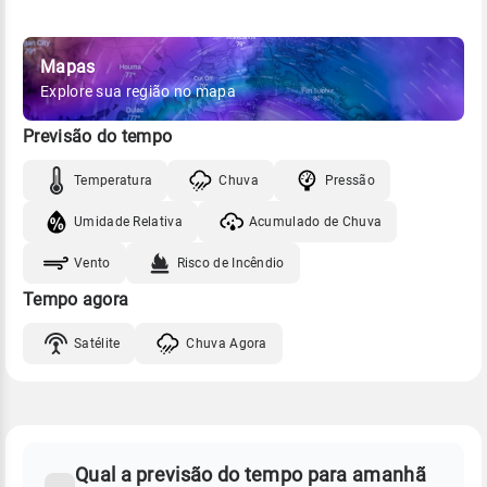
Mapas
Explore sua região no mapa
Previsão do tempo
Temperatura
Chuva
Pressão
Umidade Relativa
Acumulado de Chuva
Vento
Risco de Incêndio
Tempo agora
Satélite
Chuva Agora
FAQ
CLIMA,
PREVISÃO
Qual a previsão do tempo para amanhã
-
DO