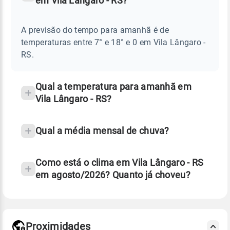
em Vila Lângaro - RS?
Perguntas
AMANHÃ
E
frequentes
NOTÍCIAS
EM
A previsão do tempo para amanhã é de
sobre
VILA
temperaturas entre 7° e 18° e 0 em Vila Lângaro -
LÂNGARO
chuva
-
RS.
RS
e
temperatura
Qual a temperatura para amanhã em
Vila Lângaro - RS?
Qual a média mensal de chuva?
Como está o clima em Vila Lângaro - RS
em agosto/2026? Quanto já choveu?
Fonte: 30 anos de dados de reanálise ERA5.
Proximidades