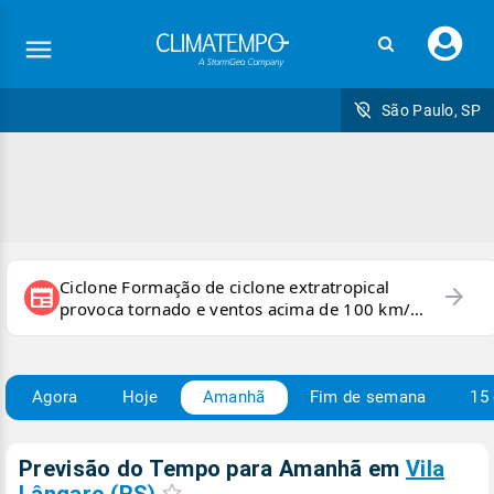
Faç
seu
logi
São Paulo, SP
Ciclone Formação de ciclone extratropical
arrow_forward
newspaper
provoca tornado e ventos acima de 100 km/h
no RS
Agora
Hoje
Amanhã
Fim de semana
15 
Previsão do Tempo para Amanhã
em
Vila