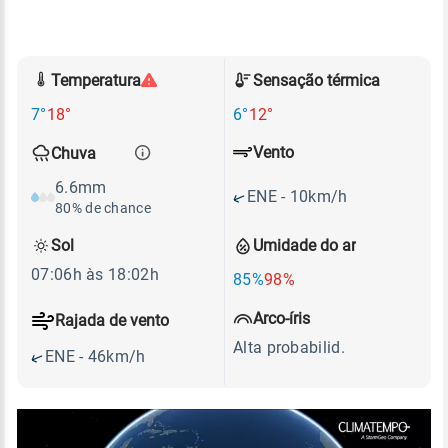
Temperatura
Sensação térmica
7°
18°
6°
12°
Vento
Chuva
6.6mm
ENE - 10km/h
80% de chance
Sol
Umidade do ar
07:06h às 18:02h
85%
98%
Arco-íris
Rajada de vento
Alta probabilid.
ENE - 46km/h