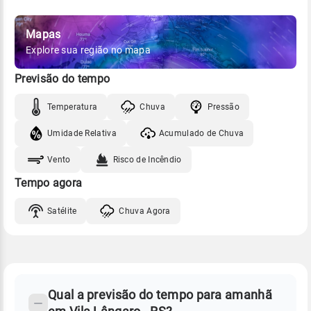
Mapas
Explore sua região no mapa
Previsão do tempo
Temperatura
Chuva
Pressão
Umidade Relativa
Acumulado de Chuva
Vento
Risco de Incêndio
Tempo agora
Satélite
Chuva Agora
FAQ
CLIMA,
PREVISÃO
Qual a previsão do tempo para amanhã
-
DO
TEMPO