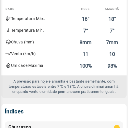
DADO
HOJE
AMANHÃ
Comparativo
16°
18°
Temperatura Máx.
entre
a
previsão
7°
7°
Temperatura Mín.
de
hoje
8mm
7mm
Chuva (mm)
e
amanhã
11
10
Vento (km/h)
100%
98%
Umidade Máxima
A previsão para hoje e amanhã é bastante semelhante, com
temperaturas estáveis entre 7°C e 18°C. A chuva diminui amanhã,
enquanto vento e umidade permanecem praticamente iguais.
Índices
Churrasco