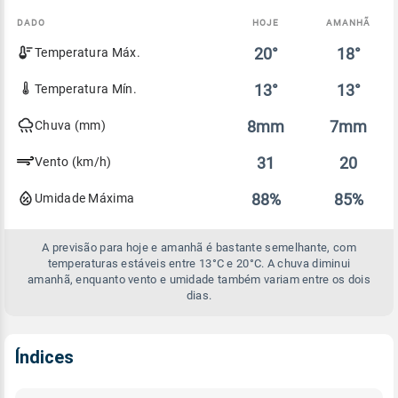
DADO
HOJE
AMANHÃ
Comparativo
20°
18°
Temperatura Máx.
entre
a
previsão
13°
13°
Temperatura Mín.
de
hoje
8mm
7mm
Chuva (mm)
e
amanhã
31
20
Vento (km/h)
88%
85%
Umidade Máxima
A previsão para hoje e amanhã é bastante semelhante, com
temperaturas estáveis entre 13°C e 20°C. A chuva diminui
amanhã, enquanto vento e umidade também variam entre os dois
dias.
Índices