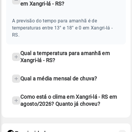
em Xangri-lá - RS?
TEMPO
Perguntas
AMANHÃ
E
frequentes
NOTÍCIAS
EM
A previsão do tempo para amanhã é de
sobre
XANGRI-
temperaturas entre 13° e 18° e 0 em Xangri-lá -
LÁ
chuva
-
RS.
RS
e
temperatura
Qual a temperatura para amanhã em
Xangri-lá - RS?
Qual a média mensal de chuva?
Como está o clima em Xangri-lá - RS em
agosto/2026? Quanto já choveu?
Fonte: 30 anos de dados de reanálise ERA5.