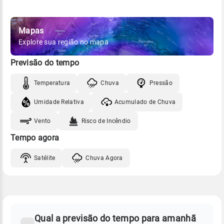
Mapas
Explore sua região no mapa
Previsão do tempo
Temperatura
Chuva
Pressão
Umidade Relativa
Acumulado de Chuva
Vento
Risco de Incêndio
Tempo agora
Satélite
Chuva Agora
FAQ
CLIMA,
PREVISÃO
Qual a previsão do tempo para amanhã
-
DO