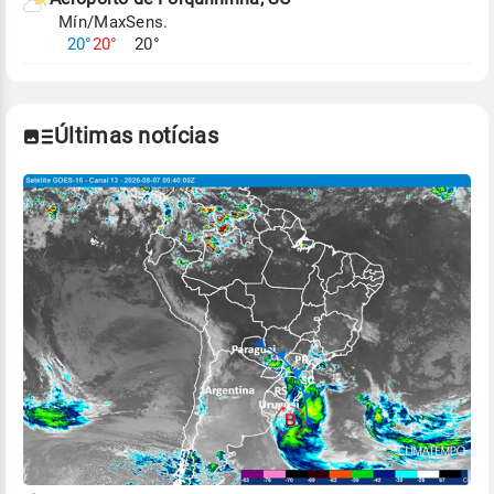
Mín/Max
Sens.
20°
20°
20°
Últimas notícias