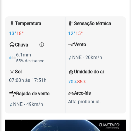
Temperatura
Sensação térmica
13°
18°
12°
15°
Vento
Chuva
6.1mm
NNE - 20km/h
55% de chance
Sol
Umidade do ar
07:00h às 17:51h
70%
85%
Arco-íris
Rajada de vento
Alta probabilid.
NNE - 49km/h