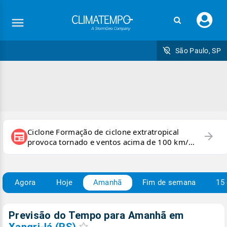
Faç
seu
logi
São Paulo, SP
Ciclone Formação de ciclone extratropical
arrow_forward
newspaper
provoca tornado e ventos acima de 100 km/h
no RS
Agora
Hoje
Amanhã
Fim de semana
15 
Previsão do Tempo para Amanhã
em