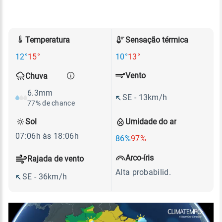
Temperatura
Sensação térmica
12°
15°
10°
13°
Vento
Chuva
6.3mm
SE - 13km/h
77% de chance
Sol
Umidade do ar
07:06h às 18:06h
86%
97%
Arco-íris
Rajada de vento
Alta probabilid.
SE - 36km/h