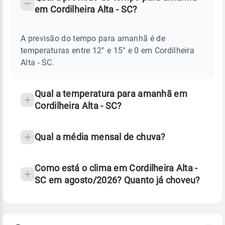
-
DO
em Cordilheira Alta - SC?
TEMPO
Perguntas
AMANHÃ
E
frequentes
NOTÍCIAS
EM
A previsão do tempo para amanhã é de
sobre
CORDILHEIRA
temperaturas entre 12° e 15° e 0 em Cordilheira
ALTA
chuva
-
Alta - SC.
SC
e
temperatura
Qual a temperatura para amanhã em
Cordilheira Alta - SC?
Qual a média mensal de chuva?
Como está o clima em Cordilheira Alta -
SC em agosto/2026? Quanto já choveu?
Fonte: 30 anos de dados de reanálise ERA5.