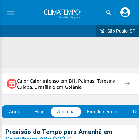
Faç
seu
logi
São Paulo, SP
Calor Calor intenso em BH, Palmas, Teresina,
arrow_forward
newspaper
Cuiabá, Brasília e em Goiânia
Agora
Hoje
Amanhã
Fim de semana
15 
Previsão do Tempo para Amanhã
em