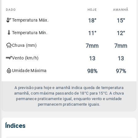
DADO
HOJE
AMANHÃ
Comparativo
18°
15°
Temperatura Máx.
entre
a
previsão
11°
12°
Temperatura Mín.
de
hoje
7mm
7mm
Chuva (mm)
e
amanhã
13
13
Vento (km/h)
98%
97%
Umidade Máxima
A previsão para hoje e amanhã indica queda de temperatura
amanhã, com máxima passando de 18°C para 15°C. A chuva
permanece praticamente igual, enquanto vento e umidade
permanecem praticamente iguais.
Índices