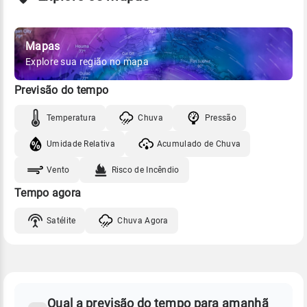
Mapas
Explore sua região no mapa
Previsão do tempo
Temperatura
Chuva
Pressão
Umidade Relativa
Acumulado de Chuva
Vento
Risco de Incêndio
Tempo agora
Satélite
Chuva Agora
FAQ
CLIMA,
PREVISÃO
Qual a previsão do tempo para amanhã