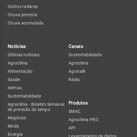
Outros radares
Chuva prevista
Chuva acumulada
Notícias
Canais
Últimas notícias
Sustentabilidade
Agroclima
Agroclima
Alimentação
Agrotalk
Saúde
Rádio
Alertas
Sustentabilidade
Produtos
Agroclima - Boletim Semanal
de previsão do tempo
SMAC
Negócios
Agroclima PRO
Moda
API
Energia
Levantamento de dados