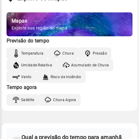
Mapas
Explore sua região no mapa
Previsão do tempo
Temperatura
Chuva
Pressão
Umidade Relativa
Acumulado de Chuva
Vento
Risco de Incêndio
Tempo agora
Satélite
Chuva Agora
FAQ
CLIMA,
PREVISÃO
Qual a previsão do tempo para amanhã