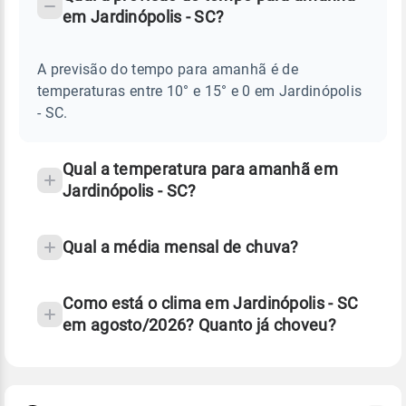
-
DO
em Jardinópolis - SC?
TEMPO
Perguntas
AMANHÃ
E
frequentes
NOTÍCIAS
EM
A previsão do tempo para amanhã é de
sobre
JARDINÓPOLIS
temperaturas entre 10° e 15° e 0 em Jardinópolis
-
chuva
SC
- SC.
e
temperatura
Qual a temperatura para amanhã em
Jardinópolis - SC?
Qual a média mensal de chuva?
Como está o clima em Jardinópolis - SC
em agosto/2026? Quanto já choveu?
Fonte: 30 anos de dados de reanálise ERA5.