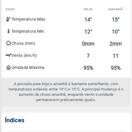
DADO
HOJE
AMANHÃ
Comparativo
14°
15°
Temperatura Máx.
entre
a
previsão
12°
10°
Temperatura Mín.
de
hoje
0mm
2mm
Chuva (mm)
e
amanhã
7
11
Vento (km/h)
95%
95%
Umidade Máxima
A previsão para hoje e amanhã é bastante semelhante, com
temperaturas estáveis entre 10°C e 15°C. A principal mudança é o
aumento da chuva amanhã, enquanto vento e umidade
permanecem praticamente iguais.
Índices