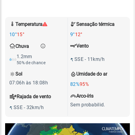
Temperatura
Sensação térmica
10°
15°
9°
12°
Vento
Chuva
1.2mm
SSE - 11km/h
50% de chance
Sol
Umidade do ar
07:06h às 18:08h
82%
95%
Arco-íris
Rajada de vento
Sem probabilid.
SSE - 32km/h