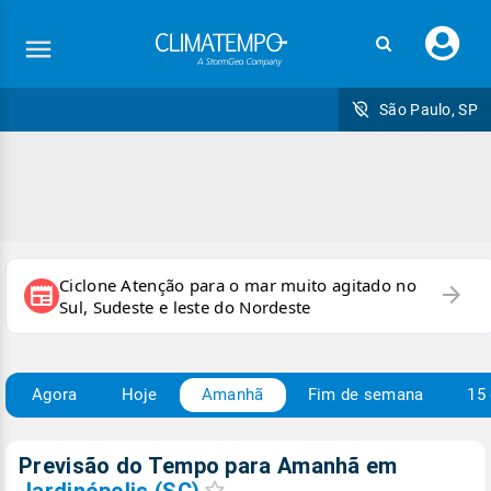
Faç
seu
logi
São Paulo, SP
Ciclone Atenção para o mar muito agitado no
arrow_forward
newspaper
Sul, Sudeste e leste do Nordeste
Agora
Hoje
Amanhã
Fim de semana
15 
Previsão do Tempo para Amanhã
em