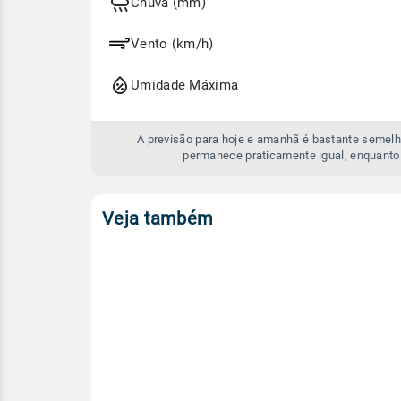
e
Chuva (mm)
amanhã
Vento (km/h)
Umidade Máxima
A previsão para hoje e amanhã é bastante semelh
permanece praticamente igual, enquanto
Veja também