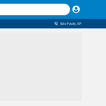
Faça
seu
login
São Paulo, SP