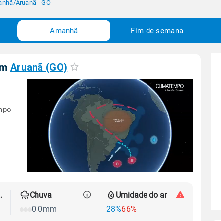
anhã
/
Aruanã - GO
Amanhã
Fim de semana
em
Aruanã (GO)
empo
 térmica
Chuva
Umidade do ar
0.0mm
28%
66%