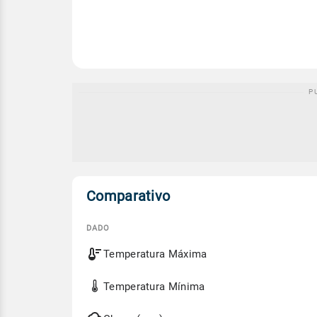
Comparativo
DADO
Comparativo
Temperatura Máxima
entre
a
previsão
Temperatura Mínima
de
hoje