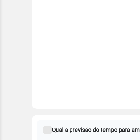
FAQ
CLIMA,
PREVISÃO
Qual a previsão do tempo para a
-
DO
TEMPO
Perguntas