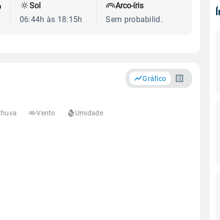
Sol
Arco-íris
o
06:44h às 18:15h
Sem probabilid.
Gráfico
Chuva
Vento
Umidade