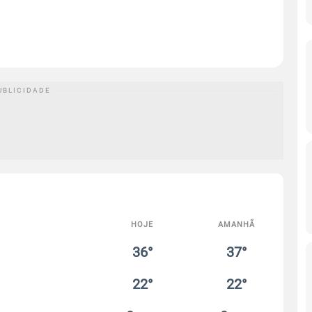
HOJE
AMANHÃ
36°
37°
22°
22°