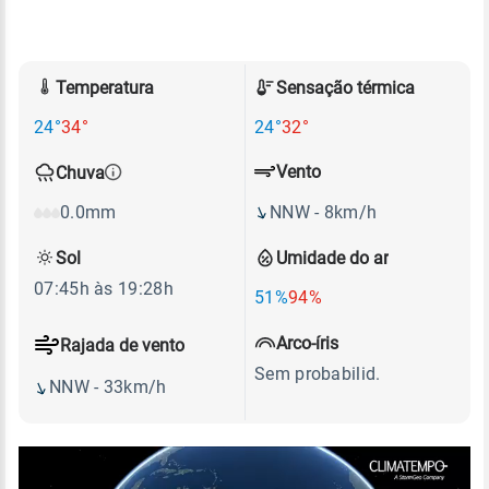
Temperatura
Sensação térmica
24°
34°
24°
32°
Vento
Chuva
NNW - 8km/h
0.0mm
Sol
Umidade do ar
07:45h às 19:28h
51%
94%
Arco-íris
Rajada de vento
Sem probabilid.
NNW - 33km/h