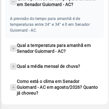
-
DO
em Senador Guiomard - AC?
TEMPO
Perguntas
AMANHÃ
E
frequentes
NOTÍCIAS
EM
A previsão do tempo para amanhã é de
sobre
SENADOR
temperaturas entre 24° e 34° e 0 em Senador
GUIOMARD
chuva
-
Guiomard - AC.
AC
e
temperatura
Qual a temperatura para amanhã em
Senador Guiomard - AC?
Qual a média mensal de chuva?
Como está o clima em Senador
Guiomard - AC em agosto/2026? Quanto
já choveu?
Fonte: 30 anos de dados de reanálise ERA5.