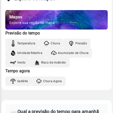
Mapas
Explore sua região no mapa
Previsão do tempo
Temperatura
Chuva
Pressão
Umidade Relativa
Acumulado de Chuva
Vento
Risco de Incêndio
Tempo agora
Satélite
Chuva Agora
FAQ
CLIMA,
PREVISÃO
Qual a previsão do tempo para amanhã