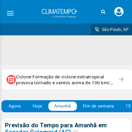
Faç
seu
logi
São Paulo, SP
Ciclone Formação de ciclone extratropical
arrow_forward
newspaper
provoca tornado e ventos acima de 100 km/h
no RS
Agora
Hoje
Amanhã
Fim de semana
15 
Previsão do Tempo para Amanhã
em