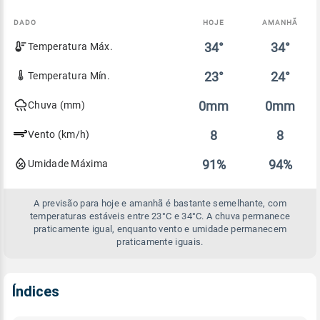
DADO
HOJE
AMANHÃ
Comparativo
34°
34°
Temperatura Máx.
entre
a
previsão
23°
24°
Temperatura Mín.
de
hoje
0mm
0mm
Chuva (mm)
e
amanhã
8
8
Vento (km/h)
91%
94%
Umidade Máxima
A previsão para hoje e amanhã é bastante semelhante, com
temperaturas estáveis entre 23°C e 34°C. A chuva permanece
praticamente igual, enquanto vento e umidade permanecem
praticamente iguais.
Índices