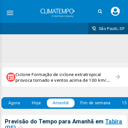
Faç
seu
logi
São Paulo, SP
Ciclone Formação de ciclone extratropical
arrow_forward
newspaper
provoca tornado e ventos acima de 100 km/h
no RS
Agora
Hoje
Amanhã
Fim de semana
15 
Previsão do Tempo para Amanhã
em
Tabira