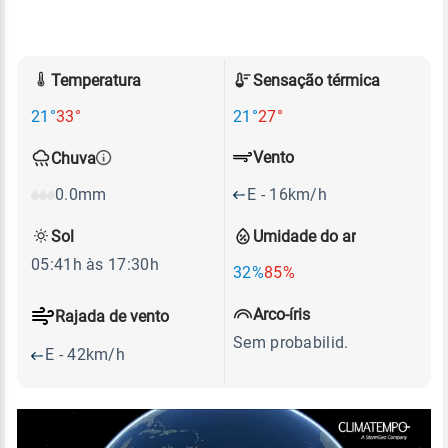
Temperatura
Sensação térmica
21°
33°
21°
27°
Vento
Chuva
E - 16km/h
0.0mm
Sol
Umidade do ar
05:41h às 17:30h
32%
85%
Arco-íris
Rajada de vento
Sem probabilid.
E - 42km/h