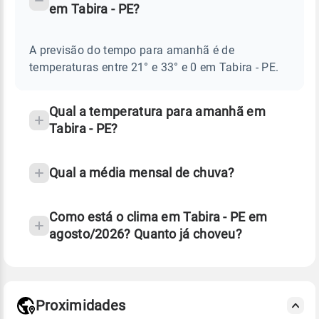
em Tabira - PE?
TEMPO
Perguntas
AMANHÃ
E
frequentes
NOTÍCIAS
EM
A previsão do tempo para amanhã é de
sobre
TABIRA
temperaturas entre 21° e 33° e 0 em Tabira - PE.
-
chuva
PE
e
temperatura
Qual a temperatura para amanhã em
Tabira - PE?
Qual a média mensal de chuva?
Como está o clima em Tabira - PE em
agosto/2026? Quanto já choveu?
Fonte: 30 anos de dados de reanálise ERA5.
Proximidades