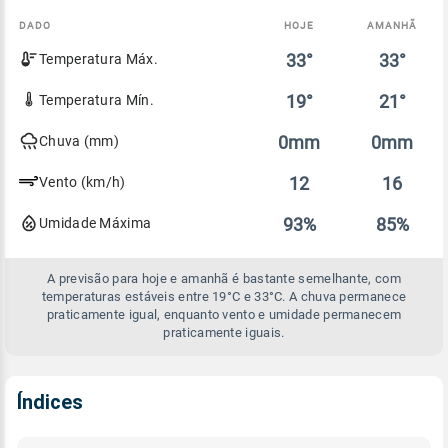
DADO
HOJE
AMANHÃ
Comparativo
33°
33°
Temperatura Máx.
entre
a
previsão
19°
21°
Temperatura Mín.
de
hoje
0mm
0mm
Chuva (mm)
e
amanhã
12
16
Vento (km/h)
93%
85%
Umidade Máxima
A previsão para hoje e amanhã é bastante semelhante, com
temperaturas estáveis entre 19°C e 33°C. A chuva permanece
praticamente igual, enquanto vento e umidade permanecem
praticamente iguais.
Índices