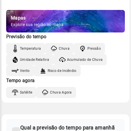
Mapas
Explore sua região no mapa
Previsão do tempo
Temperatura
Chuva
Pressão
Umidade Relativa
Acumulado de Chuva
Vento
Risco de Incêndio
Tempo agora
Satélite
Chuva Agora
FAQ
CLIMA,
PREVISÃO
Qual a previsão do tempo para amanhã
-
DO