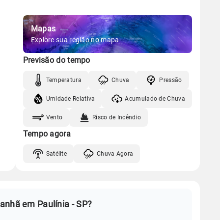
Mapas
Explore sua região no mapa
Previsão do tempo
Temperatura
Chuva
Pressão
Umidade Relativa
Acumulado de Chuva
Vento
Risco de Incêndio
Tempo agora
Satélite
Chuva Agora
anhã em Paulínia - SP?