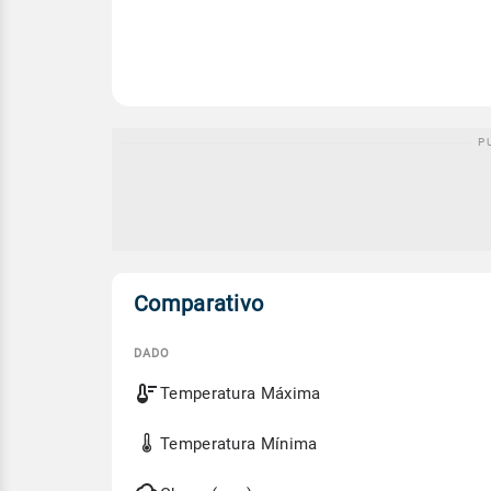
Comparativo
DADO
Comparativo
Temperatura Máxima
entre
a
previsão
Temperatura Mínima
de
hoje