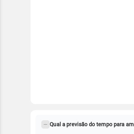
FAQ
CLIMA,
PREVISÃO
Qual a previsão do tempo para am
-
DO
TEMPO
Perguntas