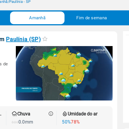
anhã
/
Paulínia - SP
Amanhã
Fim de semana
em
Paulínia (SP)
s de
 térmica
Chuva
Umidade do ar
0.0mm
50%
78%