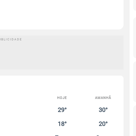
HOJE
AMANHÃ
29°
30°
18°
20°