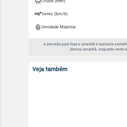
e
Chuva (mm)
amanhã
Vento (km/h)
Umidade Máxima
A previsão para hoje e amanhã é bastante semelh
diminui amanhã, enquanto vento e
Veja também