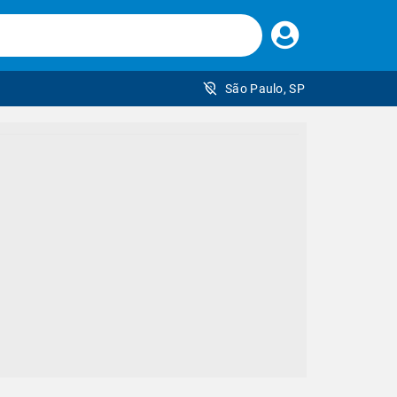
Faça
seu
login
São Paulo, SP