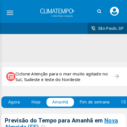
Faç
seu
logi
São Paulo, SP
Ciclone Atenção para o mar muito agitado no
arrow_forward
newspaper
Sul, Sudeste e leste do Nordeste
Agora
Hoje
Amanhã
Fim de semana
15 
Previsão do Tempo para Amanhã
em
Nova