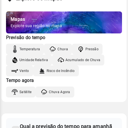
Mapas
Explore sua região no mapa
Previsão do tempo
Temperatura
Chuva
Pressão
Umidade Relativa
Acumulado de Chuva
Vento
Risco de Incêndio
Tempo agora
Satélite
Chuva Agora
FAQ
CLIMA,
PREVISÃO
Qual a previsão do tempo para amanhã