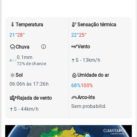
Temperatura
Sensação térmica
21°
28°
22°
25°
Vento
Chuva
0.1mm
S - 13km/h
72% de chance
Sol
Umidade do ar
06:06h às 17:26h
68%
100%
Arco-íris
Rajada de vento
Sem probabilid.
S - 44km/h