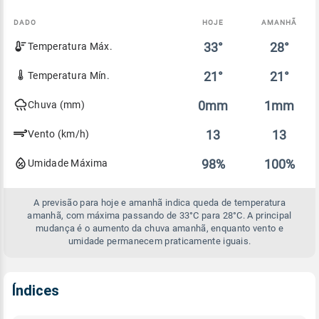
DADO
HOJE
AMANHÃ
Comparativo
33°
28°
Temperatura Máx.
entre
a
previsão
21°
21°
Temperatura Mín.
de
hoje
0mm
1mm
Chuva (mm)
e
amanhã
13
13
Vento (km/h)
98%
100%
Umidade Máxima
A previsão para hoje e amanhã indica queda de temperatura
amanhã, com máxima passando de 33°C para 28°C. A principal
mudança é o aumento da chuva amanhã, enquanto vento e
umidade permanecem praticamente iguais.
Índices