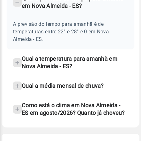
-
DO
em Nova Almeida - ES?
TEMPO
Perguntas
AMANHÃ
E
frequentes
NOTÍCIAS
EM
A previsão do tempo para amanhã é de
sobre
NOVA
temperaturas entre 22° e 28° e 0 em Nova
ALMEIDA
chuva
-
Almeida - ES.
ES
e
temperatura
Qual a temperatura para amanhã em
Nova Almeida - ES?
Qual a média mensal de chuva?
Como está o clima em Nova Almeida -
ES em agosto/2026? Quanto já choveu?
Fonte: 30 anos de dados de reanálise ERA5.