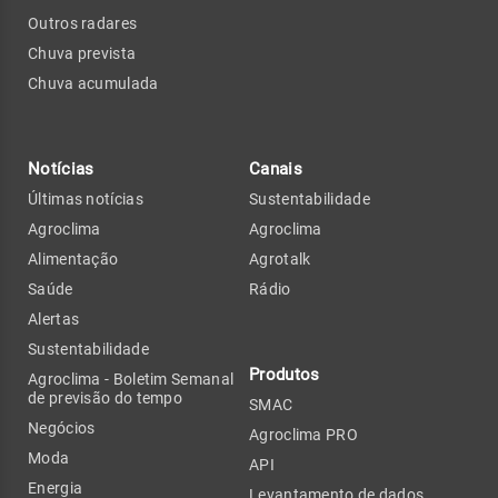
Outros radares
Chuva prevista
Chuva acumulada
Notícias
Canais
Últimas notícias
Sustentabilidade
Agroclima
Agroclima
Alimentação
Agrotalk
Saúde
Rádio
Alertas
Sustentabilidade
Produtos
Agroclima - Boletim Semanal
de previsão do tempo
SMAC
Negócios
Agroclima PRO
Moda
API
Energia
Levantamento de dados