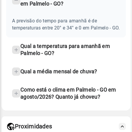
em Palmelo - GO?
TEMPO
Perguntas
AMANHÃ
E
frequentes
NOTÍCIAS
EM
A previsão do tempo para amanhã é de
sobre
PALMELO
temperaturas entre 20° e 34° e 0 em Palmelo - GO.
-
chuva
GO
e
temperatura
Qual a temperatura para amanhã em
Palmelo - GO?
Qual a média mensal de chuva?
Como está o clima em Palmelo - GO em
agosto/2026? Quanto já choveu?
Fonte: 30 anos de dados de reanálise ERA5.
Proximidades