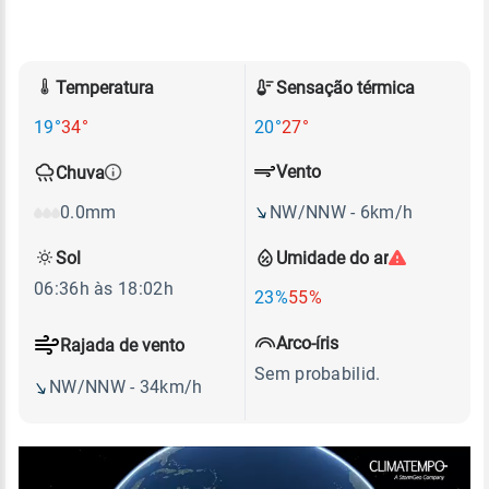
Temperatura
Sensação térmica
19°
34°
20°
27°
Vento
Chuva
NW/NNW - 6km/h
0.0mm
Sol
Umidade do ar
06:36h às 18:02h
23%
55%
Arco-íris
Rajada de vento
Sem probabilid.
NW/NNW - 34km/h