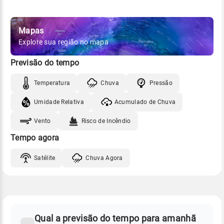
Mapas
Explore sua região no mapa
Previsão do tempo
Temperatura
Chuva
Pressão
Umidade Relativa
Acumulado de Chuva
Vento
Risco de Incêndio
Tempo agora
Satélite
Chuva Agora
FAQ
CLIMA,
PREVISÃO
Qual a previsão do tempo para amanhã
-
DO