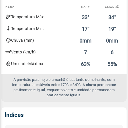
DADO
HOJE
AMANHÃ
Comparativo
33°
34°
Temperatura Máx.
entre
a
previsão
17°
19°
Temperatura Mín.
de
hoje
0mm
0mm
Chuva (mm)
e
amanhã
7
6
Vento (km/h)
63%
55%
Umidade Máxima
A previsão para hoje e amanhã é bastante semelhante, com
temperaturas estáveis entre 17°C e 34°C. A chuva permanece
praticamente igual, enquanto vento e umidade permanecem
praticamente iguais.
Índices