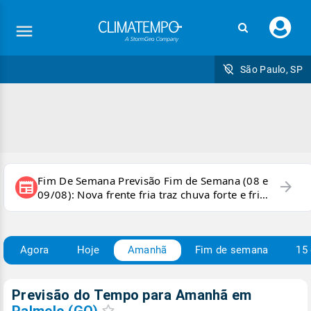
Faç
seu
logi
São Paulo, SP
Fim De Semana Previsão Fim de Semana (08 e
arrow_forward
newspaper
09/08): Nova frente fria traz chuva forte e frio
para áreas do país
Agora
Hoje
Amanhã
Fim de semana
15 
Previsão do Tempo para Amanhã
em