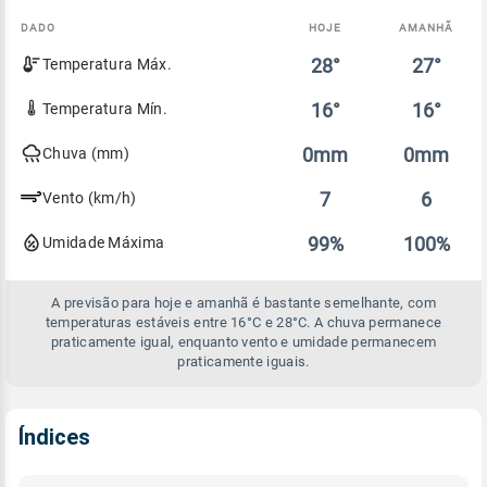
DADO
HOJE
AMANHÃ
Comparativo
28°
27°
Temperatura Máx.
entre
a
previsão
16°
16°
Temperatura Mín.
de
hoje
0mm
0mm
Chuva (mm)
e
amanhã
7
6
Vento (km/h)
99%
100%
Umidade Máxima
A previsão para hoje e amanhã é bastante semelhante, com
temperaturas estáveis entre 16°C e 28°C. A chuva permanece
praticamente igual, enquanto vento e umidade permanecem
praticamente iguais.
Índices