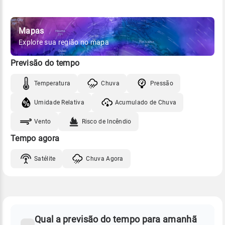
Mapas
Explore sua região no mapa
Previsão do tempo
Temperatura
Chuva
Pressão
Umidade Relativa
Acumulado de Chuva
Vento
Risco de Incêndio
Tempo agora
Satélite
Chuva Agora
FAQ
CLIMA,
PREVISÃO
Qual a previsão do tempo para amanhã
-
DO