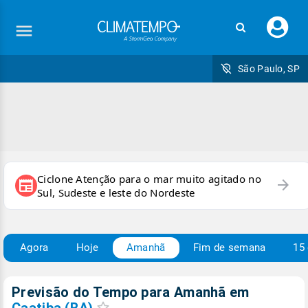
Faç
seu
logi
São Paulo, SP
Ciclone Atenção para o mar muito agitado no
arrow_forward
newspaper
Sul, Sudeste e leste do Nordeste
Agora
Hoje
Amanhã
Fim de semana
15 
Previsão do Tempo para Amanhã
em