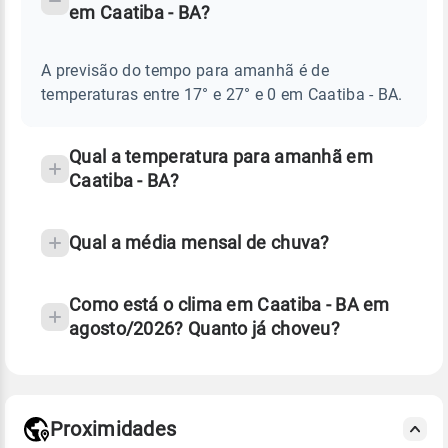
em Caatiba - BA?
TEMPO
Perguntas
AMANHÃ
E
frequentes
NOTÍCIAS
EM
A previsão do tempo para amanhã é de
sobre
CAATIBA
temperaturas entre 17° e 27° e 0 em Caatiba - BA.
-
chuva
BA
e
temperatura
Qual a temperatura para amanhã em
Caatiba - BA?
Qual a média mensal de chuva?
Como está o clima em Caatiba - BA em
agosto/2026? Quanto já choveu?
Fonte: 30 anos de dados de reanálise ERA5.
Proximidades