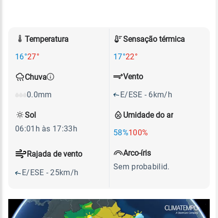
Temperatura
Sensação térmica
16°
27°
17°
22°
Vento
Chuva
E/ESE - 6km/h
0.0mm
Sol
Umidade do ar
06:01h às 17:33h
58%
100%
Arco-íris
Rajada de vento
Sem probabilid.
E/ESE - 25km/h