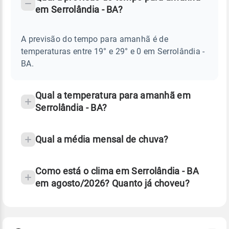
-
DO
em Serrolândia - BA?
TEMPO
Perguntas
AMANHÃ
E
frequentes
NOTÍCIAS
EM
A previsão do tempo para amanhã é de
sobre
SERROLÂNDIA
temperaturas entre 19° e 29° e 0 em Serrolândia -
-
chuva
BA
BA.
e
temperatura
Qual a temperatura para amanhã em
Serrolândia - BA?
Qual a média mensal de chuva?
Como está o clima em Serrolândia - BA
em agosto/2026? Quanto já choveu?
Fonte: 30 anos de dados de reanálise ERA5.