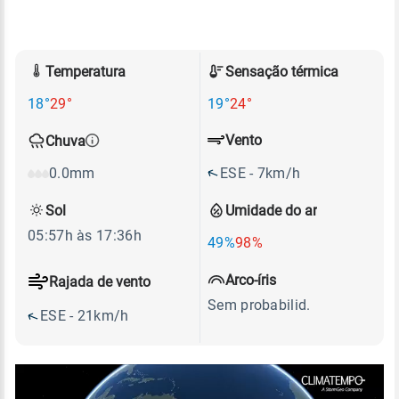
Temperatura
Sensação térmica
18°
29°
19°
24°
Vento
Chuva
ESE - 7km/h
0.0mm
Sol
Umidade do ar
05:57h às 17:36h
49%
98%
Arco-íris
Rajada de vento
Sem probabilid.
ESE - 21km/h