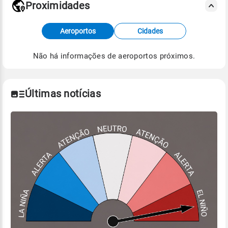
Proximidades
Fonte: dados combinados de estações
Aeroportos
Cidades
meteorológicas e satélite do Centro de Previsão
de Tempo e Estudos Climáticos (CPTEC).
Não há informações de aeroportos próximos.
Para obter mais informações sobre os dados
climáticos,
clique aqui.
Últimas notícias