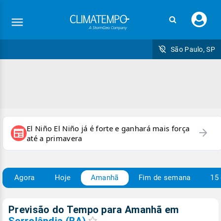
Faç
seu
logi
São Paulo, SP
El Niño El Niño já é forte e ganhará mais força
arrow_forward
newspaper
até a primavera
Agora
Hoje
Amanhã
Fim de semana
15 
Previsão do Tempo para Amanhã
em