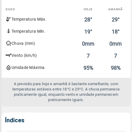
DADO
HOJE
AMANHÃ
Comparativo
28°
29°
Temperatura Máx.
entre
a
previsão
19°
18°
Temperatura Mín.
de
hoje
0mm
0mm
Chuva (mm)
e
amanhã
7
7
Vento (km/h)
95%
98%
Umidade Máxima
A previsão para hoje e amanhã é bastante semelhante, com
temperaturas estáveis entre 18°C e 29°C. A chuva permanece
praticamente igual, enquanto vento e umidade permanecem
praticamente iguais.
Índices