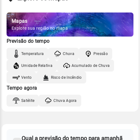
Mapas
Explore sua região no mapa
Previsão do tempo
Temperatura
Chuva
Pressão
Umidade Relativa
Acumulado de Chuva
Vento
Risco de Incêndio
Tempo agora
Satélite
Chuva Agora
FAQ
CLIMA,
PREVISÃO
Qual a previsão do tempo para amanhã