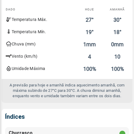
DADO
HOJE
AMANHÃ
Comparativo
27°
30°
Temperatura Máx.
entre
a
previsão
19°
18°
Temperatura Mín.
de
hoje
1mm
0mm
Chuva (mm)
e
amanhã
4
10
Vento (km/h)
100%
100%
Umidade Máxima
A previsão para hoje e amanhã indica aquecimento amanhã, com
máxima subindo de 27°C para 30°C. A chuva diminui amanhã,
enquanto vento e umidade também variam entre os dois dias.
Índices
Churrasco