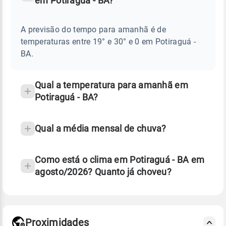
em Potiraguá - BA?
Perguntas
AMANHÃ
E
frequentes
NOTÍCIAS
EM
A previsão do tempo para amanhã é de
sobre
POTIRAGUÁ
temperaturas entre 19° e 30° e 0 em Potiraguá -
-
chuva
BA
BA.
e
temperatura
Qual a temperatura para amanhã em
Potiraguá - BA?
Qual a média mensal de chuva?
Como está o clima em Potiraguá - BA em
agosto/2026? Quanto já choveu?
Fonte: 30 anos de dados de reanálise ERA5.
Proximidades