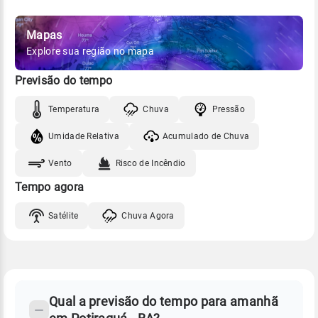
Mapas
Explore sua região no mapa
Previsão do tempo
Temperatura
Chuva
Pressão
Umidade Relativa
Acumulado de Chuva
Vento
Risco de Incêndio
Tempo agora
Satélite
Chuva Agora
FAQ
CLIMA,
PREVISÃO
Qual a previsão do tempo para amanhã
-
DO
TEMPO