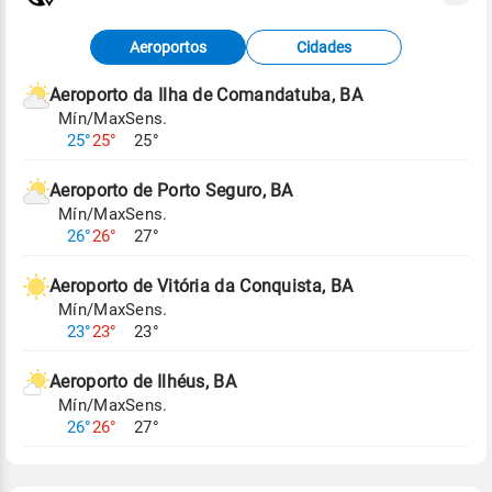
Fonte: dados combinados de estações
Aeroportos
Cidades
meteorológicas e satélite do Centro de Previsão
de Tempo e Estudos Climáticos (CPTEC).
Aeroporto da Ilha de Comandatuba, BA
Mín/Max
Sens.
Para obter mais informações sobre os dados
25°
25°
25°
climáticos,
clique aqui.
Aeroporto de Porto Seguro, BA
Mín/Max
Sens.
26°
26°
27°
Aeroporto de Vitória da Conquista, BA
Mín/Max
Sens.
23°
23°
23°
Aeroporto de Ilhéus, BA
Mín/Max
Sens.
26°
26°
27°