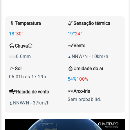
Temperatura
Sensação térmica
18°
30°
19°
24°
Vento
Chuva
NNW/N - 10km/h
0.0mm
Sol
Umidade do ar
06:01h às 17:29h
54%
100%
Arco-íris
Rajada de vento
Sem probabilid.
NNW/N - 37km/h