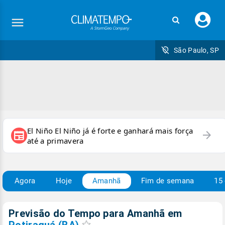
Faç
seu
logi
São Paulo, SP
El Niño El Niño já é forte e ganhará mais força
arrow_forward
newspaper
até a primavera
Agora
Hoje
Amanhã
Fim de semana
15 
Previsão do Tempo para Amanhã
em