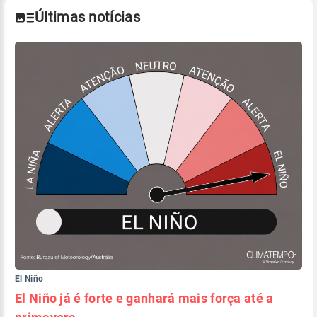
Últimas notícias
El Niño
El Niño já é forte e ganhará mais força até a