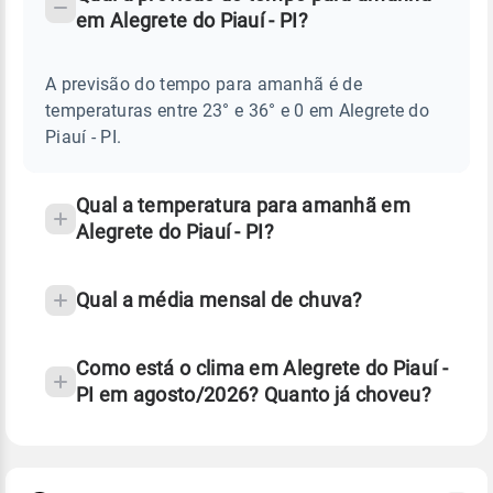
-
DO
em Alegrete do Piauí - PI?
TEMPO
Perguntas
AMANHÃ
E
frequentes
NOTÍCIAS
EM
A previsão do tempo para amanhã é de
sobre
ALEGRETE
temperaturas entre 23° e 36° e 0 em Alegrete do
DO
chuva
PIAUÍ
Piauí - PI.
-
e
PI
temperatura
Qual a temperatura para amanhã em
Alegrete do Piauí - PI?
Qual a média mensal de chuva?
Como está o clima em Alegrete do Piauí -
PI em agosto/2026? Quanto já choveu?
Fonte: 30 anos de dados de reanálise ERA5.