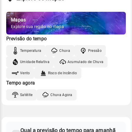
Mapas
Explore sua região no mapa
Previsão do tempo
Temperatura
Chuva
Pressão
Umidade Relativa
Acumulado de Chuva
Vento
Risco de Incêndio
Tempo agora
Satélite
Chuva Agora
FAQ
CLIMA,
PREVISÃO
Qual a previsão do tempo para amanhã