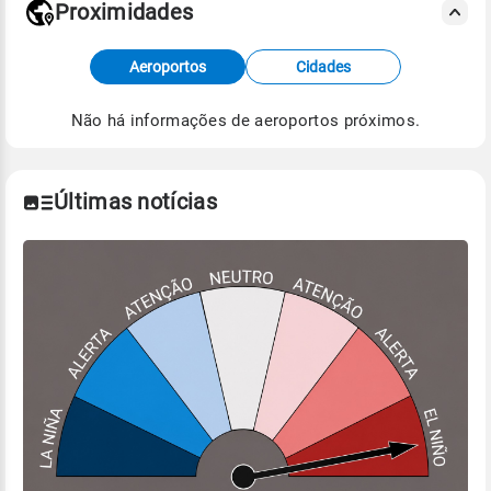
Proximidades
Fonte: dados combinados de estações
Aeroportos
Cidades
meteorológicas e satélite do Centro de Previsão
de Tempo e Estudos Climáticos (CPTEC).
Não há informações de aeroportos próximos.
Para obter mais informações sobre os dados
climáticos,
clique aqui.
Últimas notícias