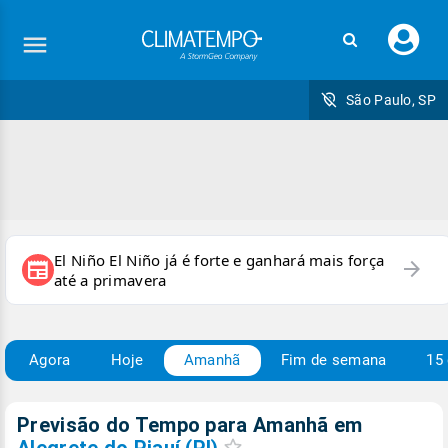
Faç
seu
logi
São Paulo, SP
El Niño El Niño já é forte e ganhará mais força
arrow_forward
newspaper
até a primavera
Agora
Hoje
Amanhã
Fim de semana
15 
Previsão do Tempo para Amanhã
em