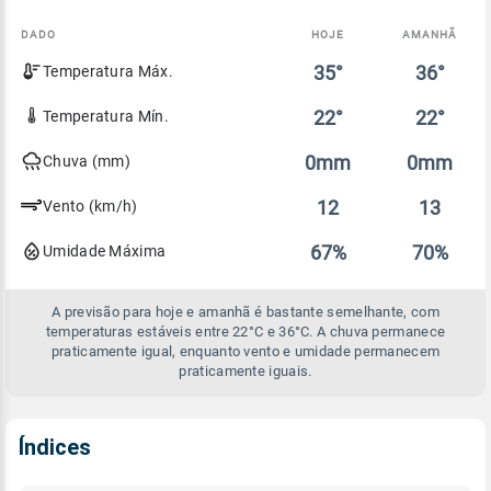
DADO
HOJE
AMANHÃ
Comparativo
35°
36°
Temperatura Máx.
entre
a
previsão
22°
22°
Temperatura Mín.
de
hoje
0mm
0mm
Chuva (mm)
e
amanhã
12
13
Vento (km/h)
67%
70%
Umidade Máxima
A previsão para hoje e amanhã é bastante semelhante, com
temperaturas estáveis entre 22°C e 36°C. A chuva permanece
praticamente igual, enquanto vento e umidade permanecem
praticamente iguais.
Índices