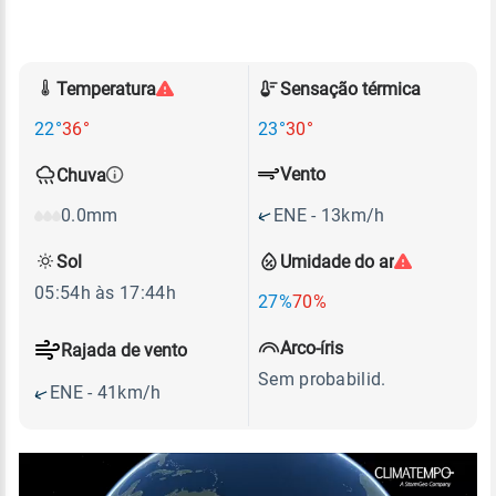
Temperatura
Sensação térmica
22°
36°
23°
30°
Vento
Chuva
ENE - 13km/h
0.0mm
Sol
Umidade do ar
05:54h às 17:44h
27%
70%
Arco-íris
Rajada de vento
Sem probabilid.
ENE - 41km/h