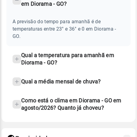
em Diorama - GO?
TEMPO
Perguntas
AMANHÃ
E
frequentes
NOTÍCIAS
EM
A previsão do tempo para amanhã é de
sobre
DIORAMA
temperaturas entre 23° e 36° e 0 em Diorama -
-
chuva
GO
GO.
e
temperatura
Qual a temperatura para amanhã em
Diorama - GO?
Qual a média mensal de chuva?
Como está o clima em Diorama - GO em
agosto/2026? Quanto já choveu?
Fonte: 30 anos de dados de reanálise ERA5.