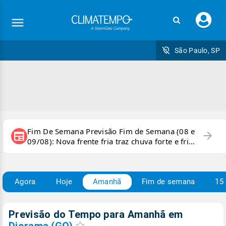
Faç
seu
logi
São Paulo, SP
Fim De Semana Previsão Fim de Semana (08 e
arrow_forward
newspaper
09/08): Nova frente fria traz chuva forte e frio
para áreas do país
Agora
Hoje
Amanhã
Fim de semana
15 
Previsão do Tempo para Amanhã
em