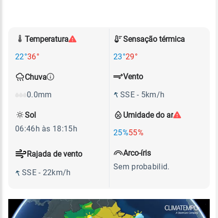
Temperatura
Sensação térmica
22°
36°
23°
29°
Vento
Chuva
SSE - 5km/h
0.0mm
Sol
Umidade do ar
06:46h às 18:15h
25%
55%
Arco-íris
Rajada de vento
Sem probabilid.
SSE - 22km/h