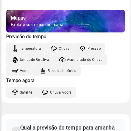
Mapas
Explore sua região no mapa
Previsão do tempo
Temperatura
Chuva
Pressão
Umidade Relativa
Acumulado de Chuva
Vento
Risco de Incêndio
Tempo agora
Satélite
Chuva Agora
FAQ
CLIMA,
PREVISÃO
Qual a previsão do tempo para amanhã
-
DO