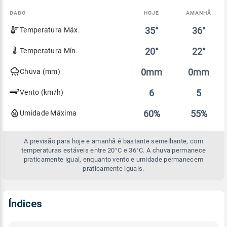
DADO
HOJE
AMANHÃ
Comparativo
35°
36°
Temperatura Máx.
entre
a
previsão
20°
22°
Temperatura Mín.
de
hoje
0mm
0mm
Chuva (mm)
e
amanhã
6
5
Vento (km/h)
60%
55%
Umidade Máxima
A previsão para hoje e amanhã é bastante semelhante, com
temperaturas estáveis entre 20°C e 36°C. A chuva permanece
praticamente igual, enquanto vento e umidade permanecem
praticamente iguais.
Índices