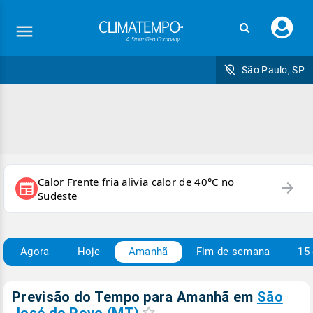
Faç
seu
logi
São Paulo, SP
Calor Frente fria alivia calor de 40°C no
arrow_forward
newspaper
Sudeste
Agora
Hoje
Amanhã
Fim de semana
15 
Previsão do Tempo para Amanhã
em
São