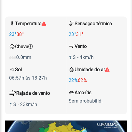
Temperatura
Sensação térmica
23°
38°
23°
31°
Vento
Chuva
S - 4km/h
0.0mm
Sol
Umidade do ar
06:57h às 18:27h
22%
62%
Arco-íris
Rajada de vento
Sem probabilid.
S - 23km/h