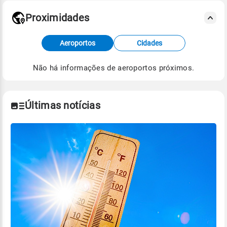
Proximidades
Fonte: dados combinados de estações
Aeroportos
Cidades
meteorológicas e satélite do Centro de Previsão
de Tempo e Estudos Climáticos (CPTEC).
Não há informações de aeroportos próximos.
Para obter mais informações sobre os dados
climáticos,
clique aqui.
Últimas notícias