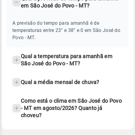
-
DO
em São José do Povo - MT?
TEMPO
Perguntas
AMANHÃ
E
frequentes
NOTÍCIAS
EM
A previsão do tempo para amanhã é de
sobre
SÃO
temperaturas entre 23° e 38° e 0 em São José do
JOSÉ
chuva
DO
Povo - MT.
POVO
e
-
temperatura
MT
Qual a temperatura para amanhã em
São José do Povo - MT?
Qual a média mensal de chuva?
Como está o clima em São José do Povo
- MT em agosto/2026? Quanto já
choveu?
Fonte: 30 anos de dados de reanálise ERA5.