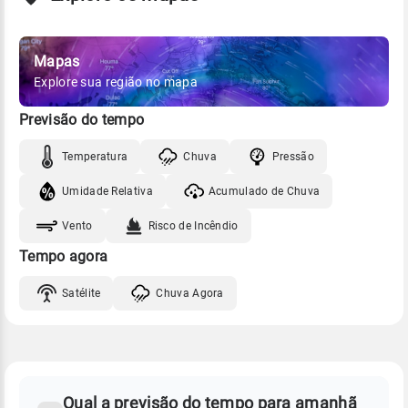
Mapas
Explore sua região no mapa
Previsão do tempo
Temperatura
Chuva
Pressão
Umidade Relativa
Acumulado de Chuva
Vento
Risco de Incêndio
Tempo agora
Satélite
Chuva Agora
FAQ
CLIMA,
PREVISÃO
Qual a previsão do tempo para amanhã