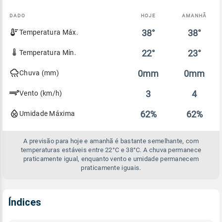
DADO
HOJE
AMANHÃ
Comparativo
38°
38°
Temperatura Máx.
entre
a
previsão
22°
23°
Temperatura Mín.
de
hoje
0mm
0mm
Chuva (mm)
e
amanhã
3
4
Vento (km/h)
62%
62%
Umidade Máxima
A previsão para hoje e amanhã é bastante semelhante, com
temperaturas estáveis entre 22°C e 38°C. A chuva permanece
praticamente igual, enquanto vento e umidade permanecem
praticamente iguais.
Índices