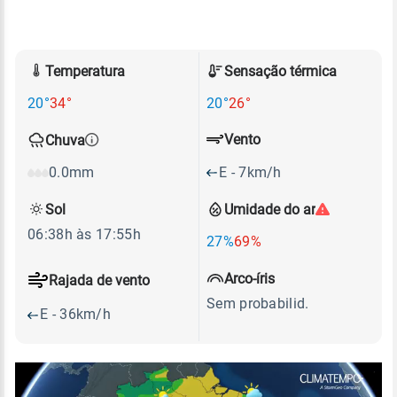
Temperatura
Sensação térmica
20°
34°
20°
26°
Vento
Chuva
E - 7km/h
0.0mm
Sol
Umidade do ar
06:38h às 17:55h
27%
69%
Arco-íris
Rajada de vento
Sem probabilid.
E - 36km/h