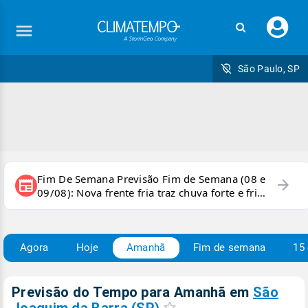
Faç
seu
logi
São Paulo, SP
Fim De Semana Previsão Fim de Semana (08 e
arrow_forward
newspaper
09/08): Nova frente fria traz chuva forte e frio
para áreas do país
Agora
Hoje
Amanhã
Fim de semana
15 
Previsão do Tempo para Amanhã
em
São