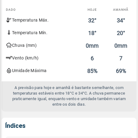
DADO
HOJE
AMANHÃ
Comparativo
32°
34°
Temperatura Máx.
entre
a
previsão
18°
20°
Temperatura Mín.
de
hoje
0mm
0mm
Chuva (mm)
e
amanhã
6
7
Vento (km/h)
85%
69%
Umidade Máxima
A previsão para hoje e amanhã é bastante semelhante, com
temperaturas estáveis entre 18°C e 34°C. A chuva permanece
praticamente igual, enquanto vento e umidade também variam
entre os dois dias.
Índices