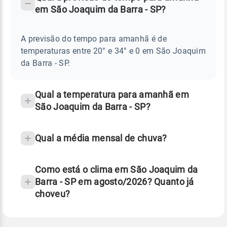
-
DO
em São Joaquim da Barra - SP?
TEMPO
Perguntas
AMANHÃ
E
frequentes
NOTÍCIAS
EM
A previsão do tempo para amanhã é de
sobre
SÃO
temperaturas entre 20° e 34° e 0 em São Joaquim
JOAQUIM
chuva
DA
da Barra - SP.
BARRA
e
-
temperatura
SP
Qual a temperatura para amanhã em
São Joaquim da Barra - SP?
Qual a média mensal de chuva?
Como está o clima em São Joaquim da
Barra - SP em agosto/2026? Quanto já
choveu?
Fonte: 30 anos de dados de reanálise ERA5.