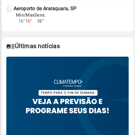
Aeroporto de Araraquara, SP
Mín/Max
Sens.
16°
16°
16°
Últimas notícias