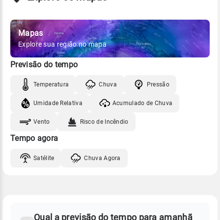
Mapas
Explore sua região no mapa
Previsão do tempo
Temperatura
Chuva
Pressão
Umidade Relativa
Acumulado de Chuva
Vento
Risco de Incêndio
Tempo agora
Satélite
Chuva Agora
FAQ
CLIMA,
PREVISÃO
Qual a previsão do tempo para amanhã