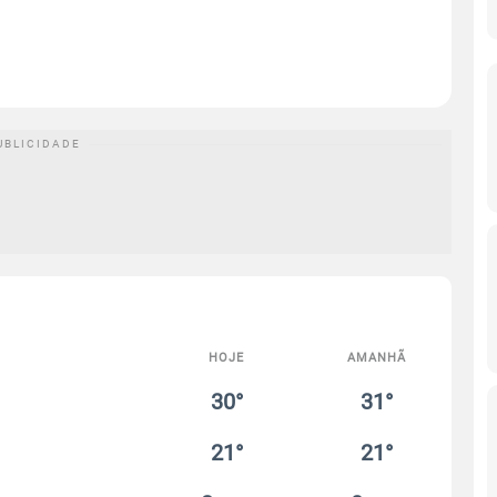
HOJE
AMANHÃ
30°
31°
21°
21°