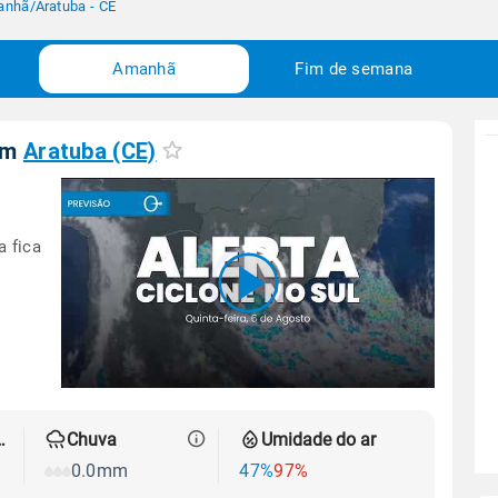
anhã
/
Aratuba - CE
Amanhã
Fim de semana
em
Aratuba (CE)
a fica
00:00
/
04:44
 térmica
Chuva
Umidade do ar
0.0mm
47%
97%