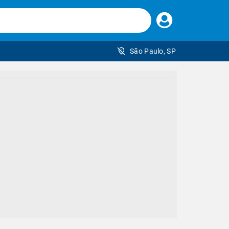
Faça
seu
login
São Paulo, SP