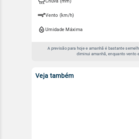
e
Chuva (mm)
amanhã
Vento (km/h)
Umidade Máxima
A previsão para hoje e amanhã é bastante semelh
diminui amanhã, enquanto vento 
Veja também