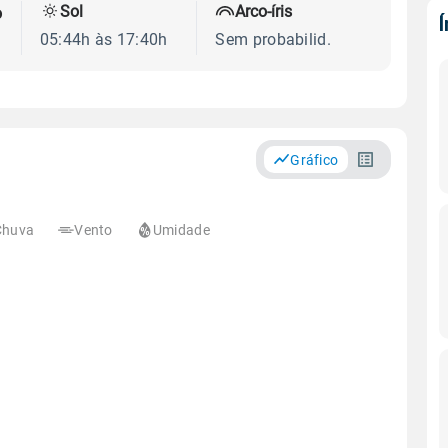
Sol
Arco-íris
o
05:44h às 17:40h
Sem probabilid.
Gráfico
Chuva
Vento
Umidade