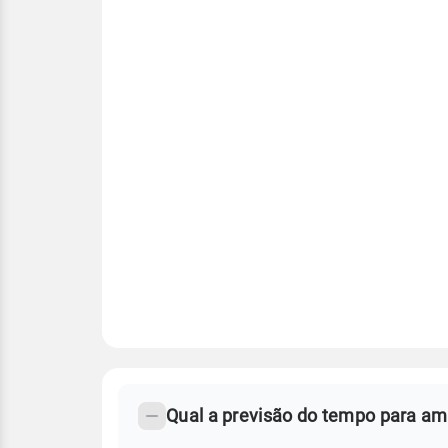
FAQ
CLIMA,
PREVISÃO
Qual a previsão do tempo para a
-
DO
TEMPO
Perguntas