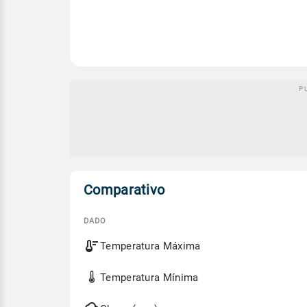
Comparativo
DADO
Comparativo
Temperatura Máxima
entre
a
previsão
Temperatura Mínima
de
hoje