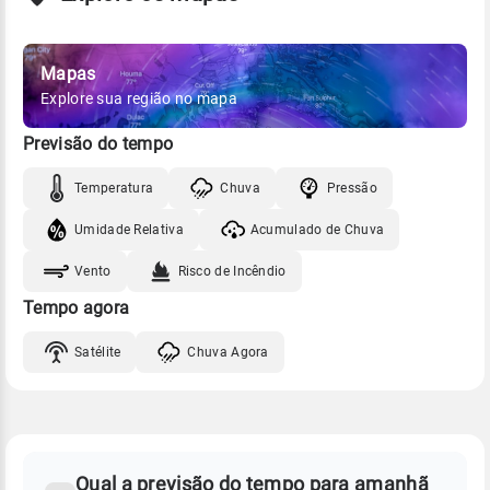
Mapas
Explore sua região no mapa
Previsão do tempo
Temperatura
Chuva
Pressão
Umidade Relativa
Acumulado de Chuva
Vento
Risco de Incêndio
Tempo agora
Satélite
Chuva Agora
FAQ
CLIMA,
PREVISÃO
Qual a previsão do tempo para amanhã