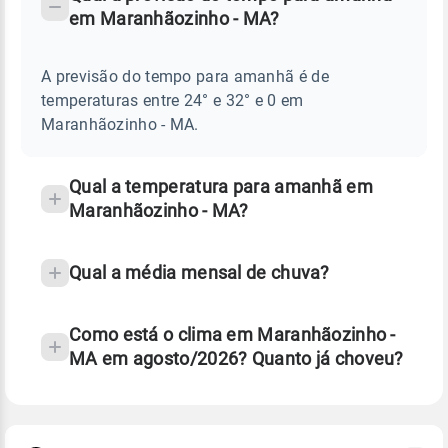
-
DO
em Maranhãozinho - MA?
TEMPO
Perguntas
AMANHÃ
E
frequentes
NOTÍCIAS
EM
A previsão do tempo para amanhã é de
sobre
MARANHÃOZINHO
temperaturas entre 24° e 32° e 0 em
-
chuva
MA
Maranhãozinho - MA.
e
temperatura
Qual a temperatura para amanhã em
Maranhãozinho - MA?
Qual a média mensal de chuva?
Como está o clima em Maranhãozinho -
MA em agosto/2026? Quanto já choveu?
Fonte: 30 anos de dados de reanálise ERA5.