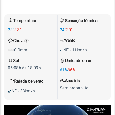
Temperatura
Sensação térmica
23°
32°
24°
30°
Vento
Chuva
NE - 11km/h
0.0mm
Sol
Umidade do ar
06:08h às 18:09h
61%
96%
Arco-íris
Rajada de vento
Sem probabilid.
NE - 33km/h