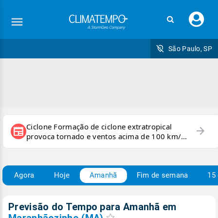
Faç
seu
logi
São Paulo, SP
Ciclone Formação de ciclone extratropical
arrow_forward
newspaper
provoca tornado e ventos acima de 100 km/h
no RS
Agora
Hoje
Amanhã
Fim de semana
15 
Previsão do Tempo para Amanhã
em