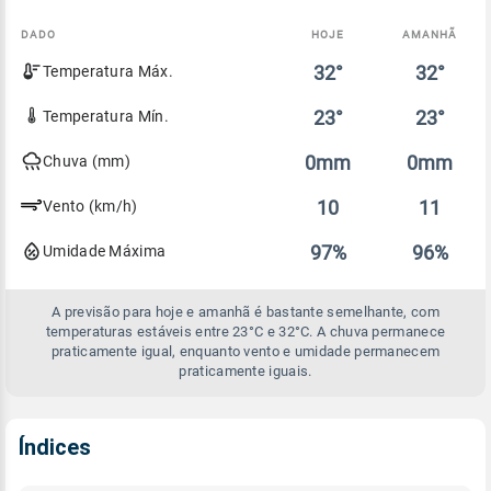
DADO
HOJE
AMANHÃ
Comparativo
32°
32°
Temperatura Máx.
entre
a
previsão
23°
23°
Temperatura Mín.
de
hoje
0mm
0mm
Chuva (mm)
e
amanhã
10
11
Vento (km/h)
97%
96%
Umidade Máxima
A previsão para hoje e amanhã é bastante semelhante, com
temperaturas estáveis entre 23°C e 32°C. A chuva permanece
praticamente igual, enquanto vento e umidade permanecem
praticamente iguais.
Índices