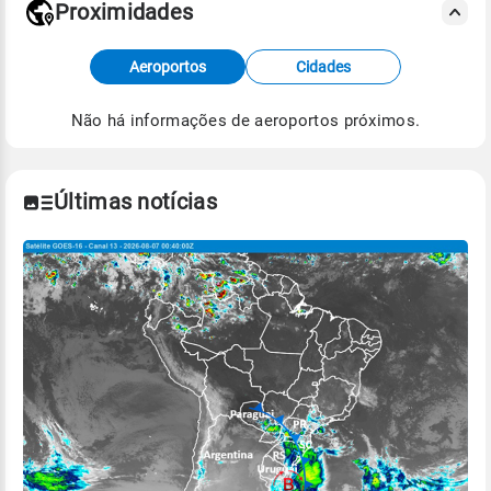
Proximidades
Fonte: dados combinados de estações
Aeroportos
Cidades
meteorológicas e satélite do Centro de Previsão
de Tempo e Estudos Climáticos (CPTEC).
Não há informações de aeroportos próximos.
Para obter mais informações sobre os dados
climáticos,
clique aqui.
Últimas notícias