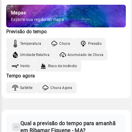
Mapas
Explore sua região no mapa
Previsão do tempo
Temperatura
Chuva
Pressão
Umidade Relativa
Acumulado de Chuva
Vento
Risco de Incêndio
Tempo agora
Satélite
Chuva Agora
FAQ
CLIMA,
PREVISÃO
Qual a previsão do tempo para amanhã
-
DO
em Ribamar Fiquene - MA?
TEMPO