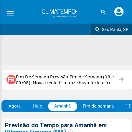
Faç
seu
logi
São Paulo, SP
Fim De Semana Previsão Fim de Semana (08 e
arrow_forward
newspaper
09/08): Nova frente fria traz chuva forte e frio
para áreas do país
Agora
Hoje
Amanhã
Fim de semana
15 
Previsão do Tempo para Amanhã
em