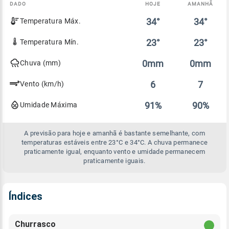
DADO
HOJE
AMANHÃ
Comparativo
34°
34°
Temperatura Máx.
entre
a
previsão
23°
23°
Temperatura Mín.
de
hoje
0mm
0mm
Chuva (mm)
e
amanhã
6
7
Vento (km/h)
91%
90%
Umidade Máxima
A previsão para hoje e amanhã é bastante semelhante, com
temperaturas estáveis entre 23°C e 34°C. A chuva permanece
praticamente igual, enquanto vento e umidade permanecem
praticamente iguais.
Índices
Churrasco