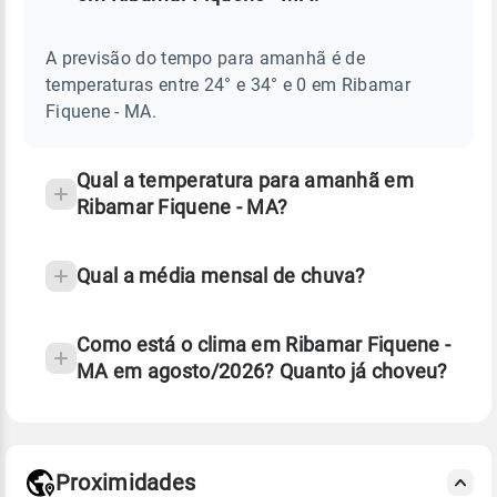
Perguntas
AMANHÃ
E
frequentes
NOTÍCIAS
EM
A previsão do tempo para amanhã é de
sobre
RIBAMAR
temperaturas entre 24° e 34° e 0 em Ribamar
FIQUENE
chuva
-
Fiquene - MA.
MA
e
temperatura
Qual a temperatura para amanhã em
Ribamar Fiquene - MA?
Qual a média mensal de chuva?
Como está o clima em Ribamar Fiquene -
MA em agosto/2026? Quanto já choveu?
Fonte: 30 anos de dados de reanálise ERA5.
Proximidades