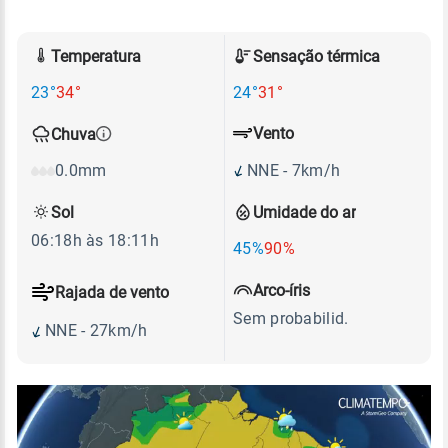
Temperatura
Sensação térmica
23°
34°
24°
31°
Vento
Chuva
NNE - 7km/h
0.0mm
Sol
Umidade do ar
06:18h às 18:11h
45%
90%
Arco-íris
Rajada de vento
Sem probabilid.
NNE - 27km/h