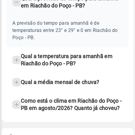
-
DO
em Riachão do Poço - PB?
TEMPO
Perguntas
AMANHÃ
E
frequentes
NOTÍCIAS
EM
A previsão do tempo para amanhã é de
sobre
RIACHÃO
temperaturas entre 23° e 29° e 0 em Riachão do
DO
chuva
POÇO
Poço - PB.
-
e
PB
temperatura
Qual a temperatura para amanhã em
Riachão do Poço - PB?
Qual a média mensal de chuva?
Como está o clima em Riachão do Poço -
PB em agosto/2026? Quanto já choveu?
Fonte: 30 anos de dados de reanálise ERA5.