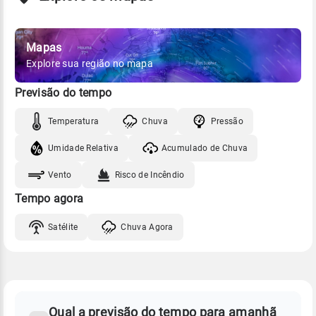
Mapas
Explore sua região no mapa
Previsão do tempo
Temperatura
Chuva
Pressão
Umidade Relativa
Acumulado de Chuva
Vento
Risco de Incêndio
Tempo agora
Satélite
Chuva Agora
FAQ
CLIMA,
PREVISÃO
Qual a previsão do tempo para amanhã