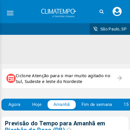
Faç
seu
logi
São Paulo, SP
Ciclone Atenção para o mar muito agitado no
arrow_forward
newspaper
Sul, Sudeste e leste do Nordeste
Agora
Hoje
Amanhã
Fim de semana
15 
Previsão do Tempo para Amanhã
em