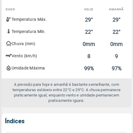
DADO
HOJE
AMANHÃ
Comparativo
29°
29°
Temperatura Máx.
entre
a
previsão
22°
22°
Temperatura Mín.
de
hoje
0mm
0mm
Chuva (mm)
e
amanhã
8
9
Vento (km/h)
99%
97%
Umidade Máxima
A previsão para hoje e amanhã é bastante semelhante, com
temperaturas estáveis entre 22°C e 29°C. A chuva permanece
praticamente igual, enquanto vento e umidade permanecem
praticamente iguais.
Índices