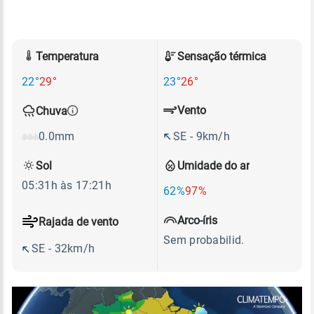
Temperatura
Sensação térmica
22°
29°
23°
26°
Vento
Chuva
SE - 9km/h
0.0mm
Sol
Umidade do ar
05:31h às 17:21h
62%
97%
Arco-íris
Rajada de vento
Sem probabilid.
SE - 32km/h