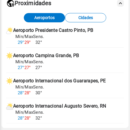
Proximidades
Fonte: dados combinados de estações
Aeroportos
Cidades
meteorológicas e satélite do Centro de Previsão
de Tempo e Estudos Climáticos (CPTEC).
Aeroporto Presidente Castro Pinto, PB
Mín/Max
Sens.
Para obter mais informações sobre os dados
29°
29°
32°
climáticos,
clique aqui.
Aeroporto Campina Grande, PB
Mín/Max
Sens.
27°
27°
27°
Aeroporto Internacional dos Guararapes, PE
Mín/Max
Sens.
28°
28°
30°
Aeroporto Internacional Augusto Severo, RN
Mín/Max
Sens.
28°
28°
32°