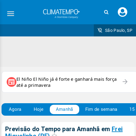
Faç
seu
logi
São Paulo, SP
El Niño El Niño já é forte e ganhará mais força
arrow_forward
newspaper
até a primavera
Agora
Hoje
Amanhã
Fim de semana
15 
Previsão do Tempo para Amanhã
em
Frei