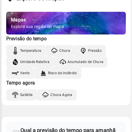
Mapas
Explore sua região no mapa
Previsão do tempo
Temperatura
Chuva
Pressão
Umidade Relativa
Acumulado de Chuva
Vento
Risco de Incêndio
Tempo agora
Satélite
Chuva Agora
FAQ
CLIMA,
PREVISÃO
Qual a previsão do tempo para amanhã