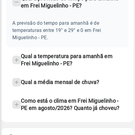
-
DO
em Frei Miguelinho - PE?
TEMPO
Perguntas
AMANHÃ
E
frequentes
NOTÍCIAS
EM
A previsão do tempo para amanhã é de
sobre
FREI
temperaturas entre 19° e 29° e 0 em Frei
MIGUELINHO
chuva
-
Miguelinho - PE.
PE
e
temperatura
Qual a temperatura para amanhã em
Frei Miguelinho - PE?
Qual a média mensal de chuva?
Como está o clima em Frei Miguelinho -
PE em agosto/2026? Quanto já choveu?
Fonte: 30 anos de dados de reanálise ERA5.