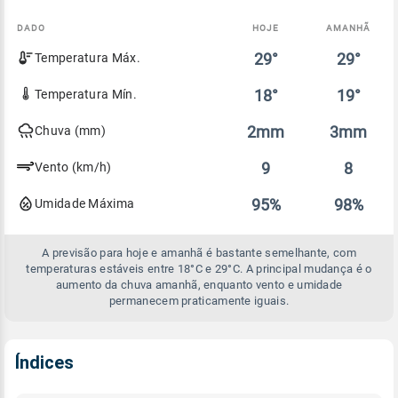
DADO
HOJE
AMANHÃ
Comparativo
29°
29°
Temperatura Máx.
entre
a
previsão
18°
19°
Temperatura Mín.
de
hoje
2mm
3mm
Chuva (mm)
e
amanhã
9
8
Vento (km/h)
95%
98%
Umidade Máxima
A previsão para hoje e amanhã é bastante semelhante, com
temperaturas estáveis entre 18°C e 29°C. A principal mudança é o
aumento da chuva amanhã, enquanto vento e umidade
permanecem praticamente iguais.
Índices