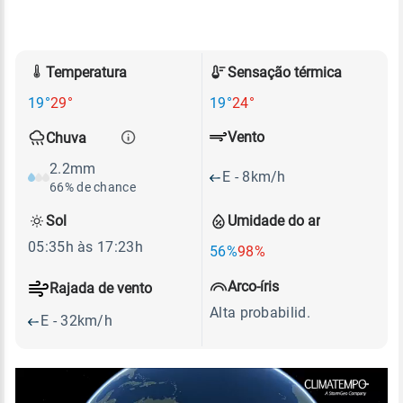
Temperatura
Sensação térmica
19°
29°
19°
24°
Vento
Chuva
2.2mm
E - 8km/h
66% de chance
Sol
Umidade do ar
05:35h às 17:23h
56%
98%
Arco-íris
Rajada de vento
Alta probabilid.
E - 32km/h