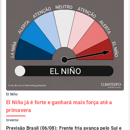
El Niño
El Niño já é forte e ganhará mais força até a
primavera
Inverno
Previsão Brasil (06/08): Frente fria avança pelo Sul e