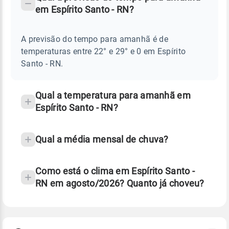
-
DO
em Espírito Santo - RN?
TEMPO
Perguntas
AMANHÃ
E
frequentes
NOTÍCIAS
EM
A previsão do tempo para amanhã é de
sobre
ESPÍRITO
temperaturas entre 22° e 29° e 0 em Espírito
SANTO
chuva
-
Santo - RN.
RN
e
temperatura
Qual a temperatura para amanhã em
Espírito Santo - RN?
Qual a média mensal de chuva?
Como está o clima em Espírito Santo -
RN em agosto/2026? Quanto já choveu?
Fonte: 30 anos de dados de reanálise ERA5.