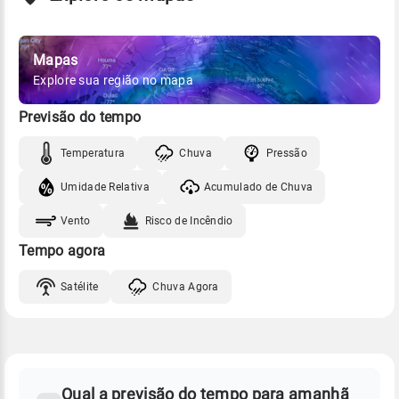
Mapas
Explore sua região no mapa
Previsão do tempo
Temperatura
Chuva
Pressão
Umidade Relativa
Acumulado de Chuva
Vento
Risco de Incêndio
Tempo agora
Satélite
Chuva Agora
FAQ
CLIMA,
PREVISÃO
Qual a previsão do tempo para amanhã