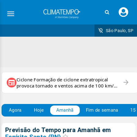
Faç
seu
logi
São Paulo, SP
Ciclone Formação de ciclone extratropical
arrow_forward
newspaper
provoca tornado e ventos acima de 100 km/h
no RS
Agora
Hoje
Amanhã
Fim de semana
15 
Previsão do Tempo para Amanhã
em