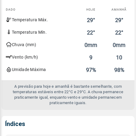
DADO
HOJE
AMANHÃ
Comparativo
29°
29°
Temperatura Máx.
entre
a
previsão
22°
22°
Temperatura Mín.
de
hoje
0mm
0mm
Chuva (mm)
e
amanhã
9
10
Vento (km/h)
97%
98%
Umidade Máxima
A previsão para hoje e amanhã é bastante semelhante, com
temperaturas estáveis entre 22°C e 29°C. A chuva permanece
praticamente igual, enquanto vento e umidade permanecem
praticamente iguais.
Índices