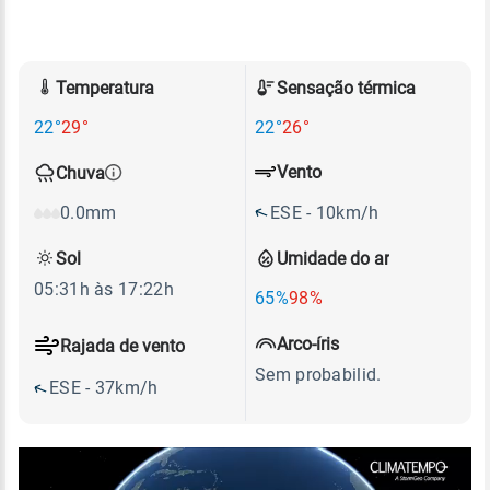
Temperatura
Sensação térmica
22°
29°
22°
26°
Vento
Chuva
ESE - 10km/h
0.0mm
Sol
Umidade do ar
05:31h às 17:22h
65%
98%
Arco-íris
Rajada de vento
Sem probabilid.
ESE - 37km/h