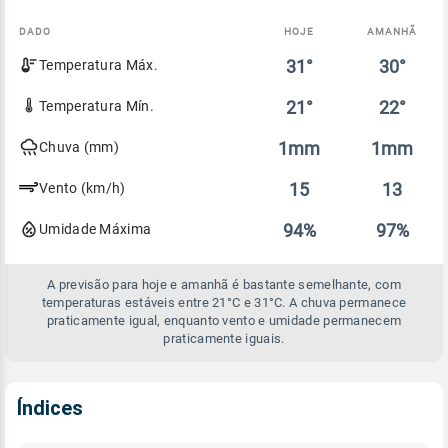
DADO
HOJE
AMANHÃ
Comparativo
31°
30°
Temperatura Máx.
entre
a
previsão
21°
22°
Temperatura Mín.
de
hoje
1mm
1mm
Chuva (mm)
e
amanhã
15
13
Vento (km/h)
94%
97%
Umidade Máxima
A previsão para hoje e amanhã é bastante semelhante, com
temperaturas estáveis entre 21°C e 31°C. A chuva permanece
praticamente igual, enquanto vento e umidade permanecem
praticamente iguais.
Índices