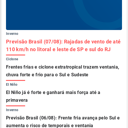
Inverno
Previsão Brasil (07/08): Rajadas de vento de até
110 km/h no litoral e leste de SP e sul do RJ
Ciclone
Frentes frias e ciclone extratropical trazem ventania,
chuva forte e frio para o Sul e Sudeste
El Niño
El Niño já é forte e ganhará mais força até a
primavera
Inverno
Previsão Brasil (06/08): Frente fria avança pelo Sul e
aumenta o risco de temporais e ventania