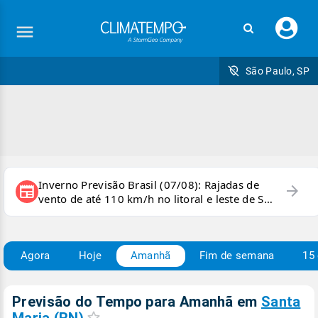
Faç
seu
logi
São Paulo, SP
Inverno Previsão Brasil (07/08): Rajadas de
arrow_forward
newspaper
vento de até 110 km/h no litoral e leste de SP
e sul do RJ
Agora
Hoje
Amanhã
Fim de semana
15 
Previsão do Tempo para Amanhã
em
Santa