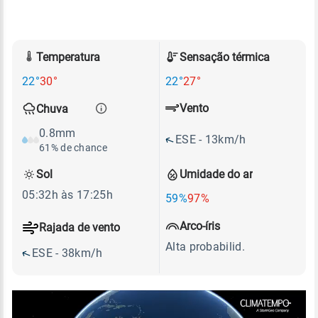
Temperatura
Sensação térmica
22°
30°
22°
27°
Vento
Chuva
0.8mm
ESE - 13km/h
61% de chance
Sol
Umidade do ar
05:32h às 17:25h
59%
97%
Arco-íris
Rajada de vento
Alta probabilid.
ESE - 38km/h