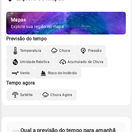
Mapas
Explore sua região no mapa
Previsão do tempo
Temperatura
Chuva
Pressão
Umidade Relativa
Acumulado de Chuva
Vento
Risco de Incêndio
Tempo agora
Satélite
Chuva Agora
FAQ
CLIMA,
PREVISÃO
Qual a previsão do tempo para amanhã