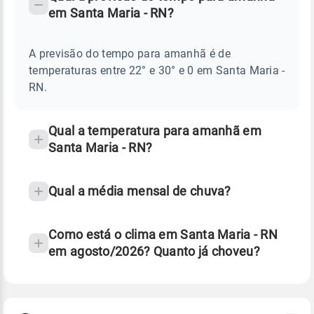
-
DO
em Santa Maria - RN?
TEMPO
Perguntas
AMANHÃ
E
frequentes
NOTÍCIAS
EM
A previsão do tempo para amanhã é de
sobre
SANTA
temperaturas entre 22° e 30° e 0 em Santa Maria -
MARIA
chuva
-
RN.
RN
e
temperatura
Qual a temperatura para amanhã em
Santa Maria - RN?
Qual a média mensal de chuva?
Como está o clima em Santa Maria - RN
em agosto/2026? Quanto já choveu?
Fonte: 30 anos de dados de reanálise ERA5.