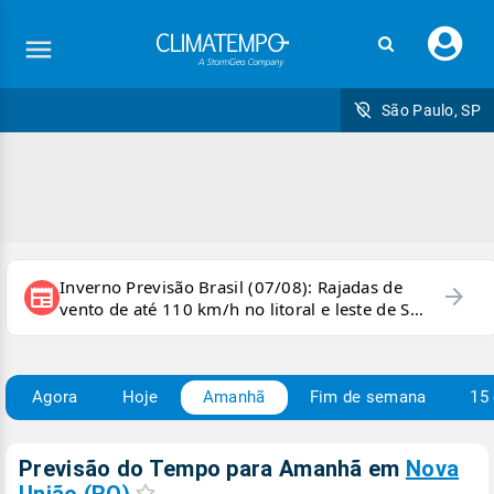
Faç
seu
logi
São Paulo, SP
Inverno Previsão Brasil (07/08): Rajadas de
arrow_forward
newspaper
vento de até 110 km/h no litoral e leste de SP
e sul do RJ
Agora
Hoje
Amanhã
Fim de semana
15 
Previsão do Tempo para Amanhã
em
Nova