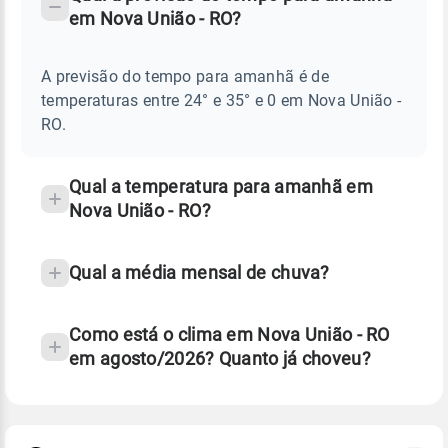
-
DO
em Nova União - RO?
TEMPO
Perguntas
AMANHÃ
E
frequentes
NOTÍCIAS
EM
A previsão do tempo para amanhã é de
sobre
NOVA
temperaturas entre 24° e 35° e 0 em Nova União -
UNIÃO
chuva
-
RO.
RO
e
temperatura
Qual a temperatura para amanhã em
Nova União - RO?
Qual a média mensal de chuva?
Como está o clima em Nova União - RO
em agosto/2026? Quanto já choveu?
Fonte: 30 anos de dados de reanálise ERA5.