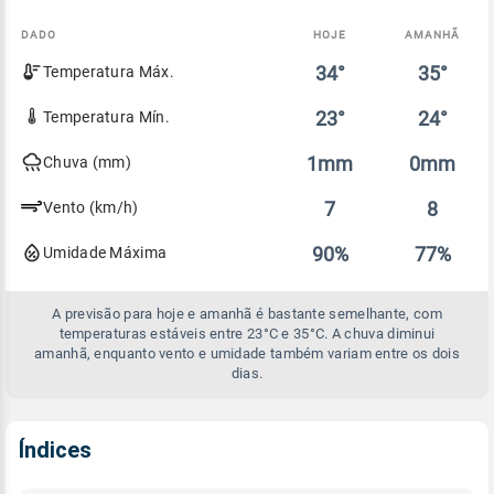
DADO
HOJE
AMANHÃ
Comparativo
34°
35°
Temperatura Máx.
entre
a
previsão
23°
24°
Temperatura Mín.
de
hoje
1mm
0mm
Chuva (mm)
e
amanhã
7
8
Vento (km/h)
90%
77%
Umidade Máxima
A previsão para hoje e amanhã é bastante semelhante, com
temperaturas estáveis entre 23°C e 35°C. A chuva diminui
amanhã, enquanto vento e umidade também variam entre os dois
dias.
Índices