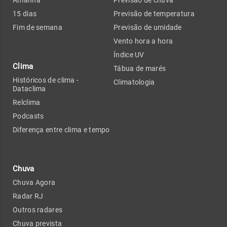
Amanhã
Previsão de chuva
15 dias
Previsão de temperatura
Fim de semana
Previsão de umidade
Vento hora a hora
Índice UV
Clima
Tábua de marés
Históricos de clima -
Climatologia
Dataclima
Relclima
Podcasts
Diferença entre clima e tempo
Chuva
Chuva Agora
Radar RJ
Outros radares
Chuva prevista