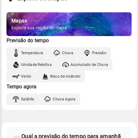
Mapas
Explore sua região no mapa
Previsão do tempo
Temperatura
Chuva
Pressão
Umidade Relativa
Acumulado de Chuva
Vento
Risco de Incêndio
Tempo agora
Satélite
Chuva Agora
FAQ
CLIMA,
PREVISÃO
Qual a previsão do tempo para amanhã