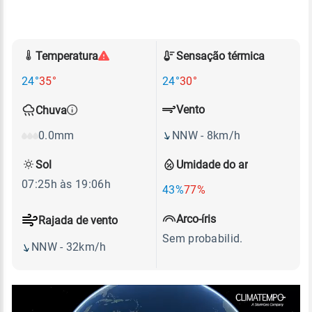
Temperatura
Sensação térmica
24°
35°
24°
30°
Vento
Chuva
NNW - 8km/h
0.0mm
Sol
Umidade do ar
07:25h às 19:06h
43%
77%
Arco-íris
Rajada de vento
Sem probabilid.
NNW - 32km/h